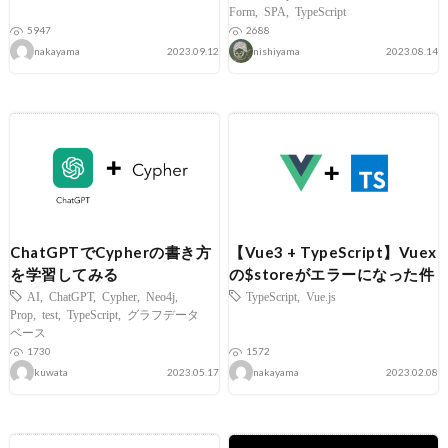
Form
,
SPA
,
TypeScript
5947
2688
nakayama
2023.09.12
nishiyama
2023.08.14
ChatGPTでCypherの書き方
【Vue3 + TypeScript】Vuex
を学習してみる
の$storeがエラーになった件
AI
,
ChatGPT
,
Cypher
,
Neo4j
,
TypeScript
,
Vue.js
Prop
,
test
,
TypeScript
,
グラフデータ
ベース
1730
1572
kuwata
2023.05.17
nakayama
2023.02.08