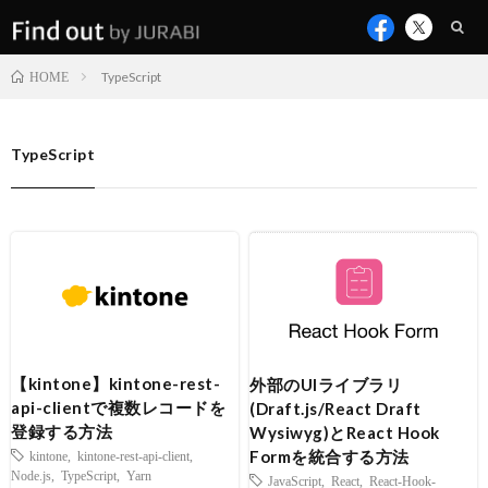
TypeScript
HOME
TypeScript
【kintone】kintone-rest-
外部のUIライブラリ
api-clientで複数レコードを
(Draft.js/React Draft
登録する方法
Wysiwyg)とReact Hook
Formを統合する方法
kintone
,
kintone-rest-api-client
,
Node.js
,
TypeScript
,
Yarn
JavaScript
,
React
,
React-Hook-