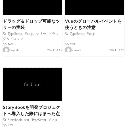
ドラッグ＆ドロップ可能なツ
Vueのグローバルイベントを
リーの実装
使うときの注意
TypeScript
,
Vue.js
,
ツリー
,
ドラッ
TypeScript
,
Vue.js
グ＆ドロップ
1635
1230
hayashi
2021.04.15
kuwata
2021.04.12
StoryBookを開発プロジェク
トへ導入した際にはまった点
Storybook
,
test
,
TypeScript
,
Vue.js
979