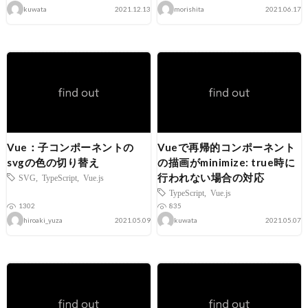
kuwata
2021.12.13
morishita
2021.06.17
Vue：子コンポーネントの
Vueで再帰的コンポーネント
svgの色の切り替え
の描画がminimize: true時に
行われない場合の対応
SVG
,
TypeScript
,
Vue.js
TypeScript
,
Vue.js
1302
835
hiroaki_yuza
2021.05.09
kuwata
2021.05.07