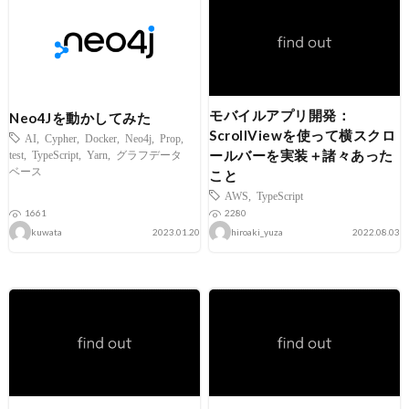
モバイルアプリ開発：
Neo4Jを動かしてみた
ScrollViewを使って横スクロ
AI
,
Cypher
,
Docker
,
Neo4j
,
Prop
,
ールバーを実装＋諸々あった
test
,
TypeScript
,
Yarn
,
グラフデータ
ベース
こと
AWS
,
TypeScript
1661
2280
kuwata
2023.01.20
hiroaki_yuza
2022.08.03