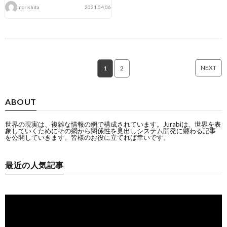
morishita
2021.04.06
NEXT
1
2
ABOUT
世界の現実は、複雑な情報の網で構成されています。Jurabiは、世界を表
象していくためにその網から関係性を見出しシステム開発に纏わる記事
を公開していきます。皆様のお役に立てれば幸いです。
最近の人気記事