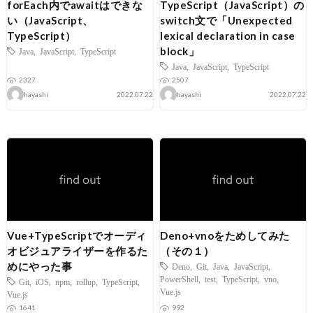
forEach内でawaitはできな
TypeScript（JavaScript）の
い（JavaScript、
switch文で「Unexpected
TypeScript）
lexical declaration in case
block」
Java
,
JavaScript
,
TypeScript
Java
,
JavaScript
,
TypeScript
2327
2507
hayashi
2022.07.22
hayashi
2022.07.22
Vue+TypeScriptでオーディ
Deno+vnoをためしてみた
オビジュアライザーを作るた
（その１）
めにやった事
Deno
,
Git
,
Java
,
JavaScript
,
PowerShell
,
test
,
TypeScript
,
vno
,
Git
,
iOS
,
npm
,
rollup
,
TypeScript
,
Vue.js
Vue.js
1641
992