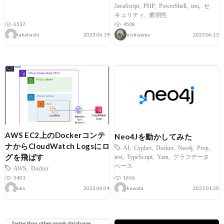
JavaScript
,
PHP
,
PowerShell
,
test
,
セ
キュリティ
,
脆弱性
6537
4508
takahashi
2023.06.19
nishiyama
2023.06.13
AWS EC2上のDockerコンテ
Neo4Jを動かしてみた
ナからCloudWatch Logsにロ
AI
,
Cypher
,
Docker
,
Neo4j
,
Prop
,
グを飛ばす
test
,
TypeScript
,
Yarn
,
グラフデータ
ベース
AWS
,
Docker
5401
1656
oka
2023.06.04
kuwata
2023.01.20