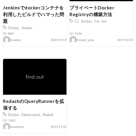
Jenkinsでdockerコンテナを
プライベートDocker
利用したビルドでハマった問
Registryの構築方法
題
CI
,
Docker
,
Git
,
test
Docker
,
Jenkins
889
1136
kuwata
2020.05.19
hiroaki_yuza
2019.12.03
RedashのQueryRunnerを拡
張する
Docker
,
Elasticsearch
,
Redash
1163
harabuchi
2019.11.06