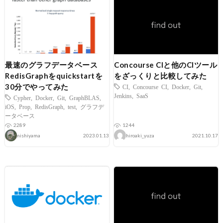
最速のグラフデータベース
Concourse CIと他のCIツール
RedisGraphをquickstartを
をざっくりと比較してみた
30分でやってみた
CI
,
Concourse CI
,
Docker
,
Git
,
Jenkins
,
SaaS
Cypher
,
Docker
,
Git
,
GraphBLAS
,
iOS
,
Prop
,
RedisGraph
,
test
,
グラフデ
ータベース
2289
1244
nishiyama
2023.01.13
hiroaki_yuza
2021.10.17