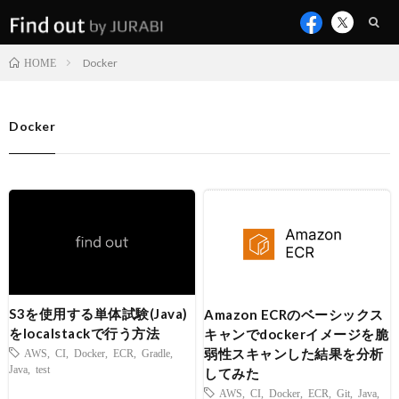
Docker
HOME
Docker
S3を使用する単体試験(Java)
Amazon ECRのベーシックス
をlocalstackで行う方法
キャンでdockerイメージを脆
弱性スキャンした結果を分析
AWS
,
CI
,
Docker
,
ECR
,
Gradle
,
Java
,
test
してみた
AWS
,
CI
,
Docker
,
ECR
,
Git
,
Java
,