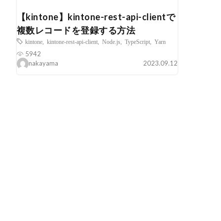
【kintone】kintone-rest-api-clientで
複数レコードを登録する方法
kintone
,
kintone-rest-api-client
,
Node.js
,
TypeScript
,
Yarn
5942
nakayama
2023.09.12