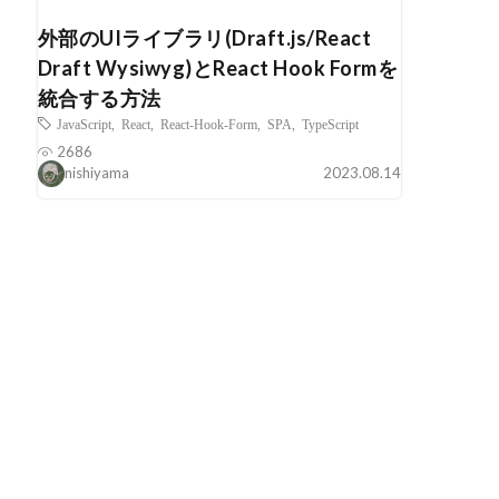
外部のUIライブラリ(Draft.js/React
Draft Wysiwyg)とReact Hook Formを
統合する方法
JavaScript
,
React
,
React-Hook-Form
,
SPA
,
TypeScript
2686
nishiyama
2023.08.14