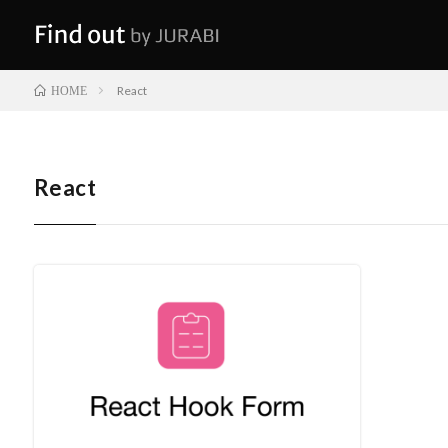
React
HOME
React