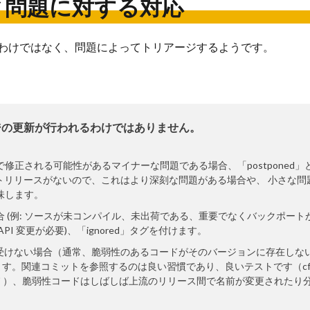
ティ問題に対する対応
するわけではなく、問題によってトリアージするようです。
ージの更新が行われるわけではありません。
修正される可能性があるマイナーな問題である場合、「postponed」
ントリリースがないので、これはより深刻な問題がある場合や、 小さな問
味します。
 (例: ソースが未コンパイル、未出荷である、重要でなくバックポート
I 変更が必要)、「ignored」タグを付けます。
を受けない場合（通常、脆弱性のあるコードがそのバージョンに存在しな
タグを付けます。関連コミットを参照するのは良い習慣であり、良いテストです（cf
 Introduced" ）、脆弱性コードはしばしば上流のリリース間で名前が変更されたり