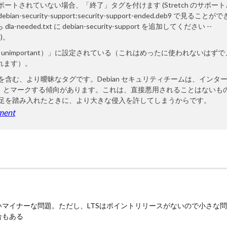
ポートされていない場合、「終了」タグを付けます (Stretch のサポー
ecurity-support:security-support-ended.deb9 で見ることが
ded.txt に debian-security-support を追加してください --
)。
い（unimportant）」に設定されている（これはめったに使われないはず
れます）。
 "ignored" を含む、より曖昧なタグです。Debian セキュリティチームは、インタ
or」 とマークする傾向があります。これは、直接悪用されることはないも
片足を踏み入れたときに、より大きな侵入を許してしまうからです。
pment
マイナーな問題。ただし、LTSはポイントリリースがないので小さな
合もある