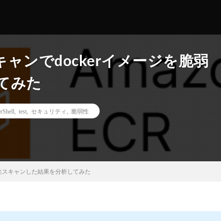
スキャンでdockerイメージを脆弱
てみた
rShell
,
test
,
セキュリティ
,
脆弱性
脆弱性スキャンした結果を分析してみた