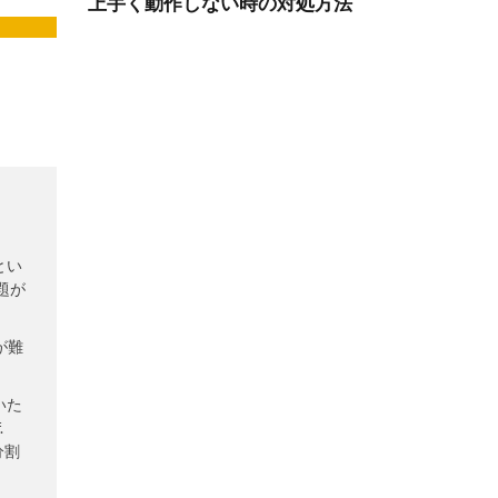
とい
題が
が難
いた
.
分割