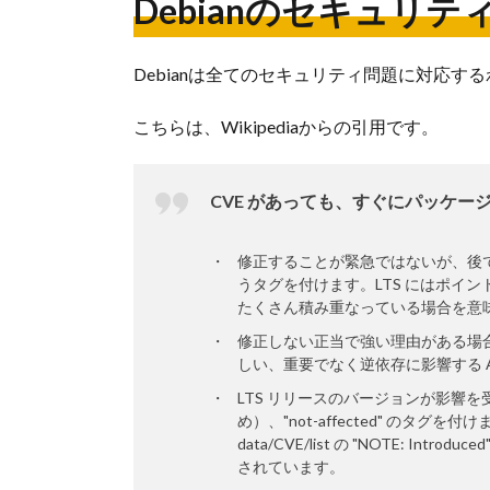
Debianのセキュリ
Debianは全てのセキュリティ問題に対応
こちらは、Wikipediaからの引用です。
CVE があっても、すぐにパッケ
修正することが緊急ではないが、後で
うタグを付けます。LTS にはポイ
たくさん積み重なっている場合を意
修正しない正当で強い理由がある場合
しい、重要でなく逆依存に影響する AP
LTS リリースのバージョンが影響
め）、"not-affected" の
data/CVE/list の "NOTE:
されています。