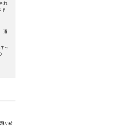
トされ
できま
で、通
ーネッ
の
問題が積