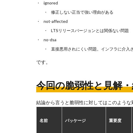
ignored
修正しない正当で強い理由がある
not-affected
LTSリリースバージョンとは関係ない問題
no-dsa
直接悪用されにくい問題。インフラに介入
です。
今回の脆弱性と見解・
結論から言うと脆弱性に対してはこのような
名前
パッケージ
重要度