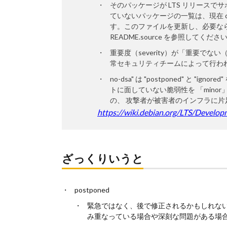
そのパッケージが LTS リリースでサ
ていないパッケージの一覧は、現在 debian-s
す。このファイルを更新し、必要なら dla-nee
README.source を参照してください
重要度（severity）が「重要でな
常セキュリティチームによって行わ
no-dsa" は "postponed" と
トに面していない脆弱性を 「min
の、 攻撃者が被害者のインフラに
https://wiki.debian.org/LTS/Develo
ざっくりいうと
postponed
緊急ではなく、後で修正されるかもしれない
み重なっている場合や深刻な問題がある場