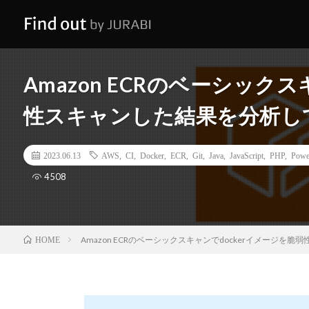
Amazon ECRのベーシック
性スキャンした結果を分析し
2023.06.13
AWS
,
CI
,
Docker
,
ECR
,
Git
,
Java
,
JavaScript
,
PHP
,
Powe
4508
Amazon ECRのベーシックスキャンでdockerイメージを
HOME