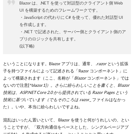
Blazor は、.NET を使って対話型のクライアント側 Web
UI を構築するためのフレームワークです。
・JavaScript の代わりに C# を使って、優れた対話型 UI
を作成します。
・.NET で記述された、サーバー側とクライアント側のア
プリのロジックを共有します。
(以下略)
ということになります。Blazor アプリは、通常、
.razor
という拡張
子を持つファイルによって記述される「Razor コンポーネント」に
よって構築されます（ここ、名称が「
Blazor
コンポーネント」では
ないので注意[^blazor
1]）。さらに紛らわしいことを書くと、Blazor
技術は、ASP.NET Core 2.0 から提供されている Razor Pages という
技術に基づいています（でもそのころは
.razor_ ファイルはなかっ
た）。いや、本当に紛らわしいですよね。
混乱はいったん置いといて、 Blazor を使うと何がうれしいの、とい
うことですが、「双方向通信をベースとした、シングルページアプ