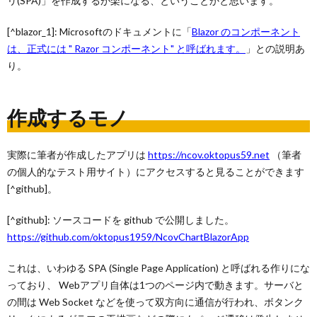
リ(SPA)」を作成するが楽になる、ということかと思います。
[^blazor_1]: Microsoftのドキュメントに「
Blazor のコンポーネント
は、正式には " Razor コンポーネント" と呼ばれます。
」との説明あ
り。
作成するモノ
実際に筆者が作成したアプリは
https://ncov.oktopus59.net
（筆者
の個人的なテスト用サイト）にアクセスすると見ることができます
[^github]。
[^github]: ソースコードを github で公開しました。
https://github.com/oktopus1959/NcovChartBlazorApp
これは、いわゆる SPA (Single Page Application) と呼ばれる作りにな
っており、 Webアプリ自体は1つのページ内で動きます。サーバと
の間は Web Socket などを使って双方向に通信が行われ、ボタンク