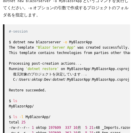
というコマンドを実行し
dotnet new blazorserver -o MyBlazorApp
てください。
オプションの引数で作成するプロジェクトのフォル
-o
ダ名を指定します。
#-session
$ dotnet new blazorserver 
-o
 MyBlazorApp

The template 
"Blazor Server App"
 was created successfully.

This template contains technologies from parties other than
Processing post-creation actions
..
.

Running 
'dotnet restore'
 on MyBlazorApp
\
MyBlazorApp.csproj
.
  復元対象のプロジェクトを決定しています
..
.

  C:
\
Users
\
oktop
\
Dev
\
dotnet
\
MyBlazorApp
\
MyBlazorApp.cspr
Restore succeeded.

$ 
ls
MyBlazorApp/

$ 
ls
-l
 MyBlazorApp/

total 
25
-rw-r--r-- 
1
 oktop 
197609
337
10
月  
5
21
:48 _Imports.razor
