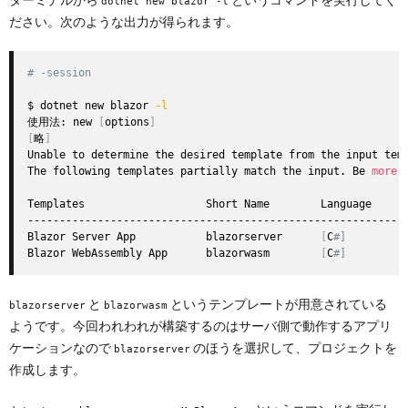
dotnet new blazor -l
ださい。次のような出力が得られます。
# -session
$ dotnet new blazor 
-l
使用法: new 
[
options
]
[
略
]
Unable to determine the desired template from the input temp
The following templates partially match the input. Be 
more
 
Templates                   Short Name        Language      
------------------------------------------------------------
Blazor Server App           blazorserver      
[
C
#]         
Blazor WebAssembly App      blazorwasm        
[
C
#]         
と
というテンプレートが用意されている
blazorserver
blazorwasm
ようです。今回われわれが構築するのはサーバ側で動作するアプリ
ケーションなので
のほうを選択して、プロジェクトを
blazorserver
作成します。