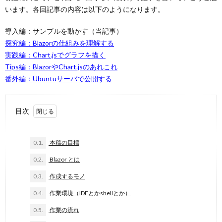
います。各回記事の内容は以下のようになります。
導入編：サンプルを動かす（当記事）
探究編：Blazorの仕組みを理解する
実践編：Chart.jsでグラフを描く
Tips編：BlazorやChart.jsのあれこれ
番外編：Ubuntuサーバで公開する
目次
0.1.
本稿の目標
0.2.
Blazor とは
0.3.
作成するモノ
0.4.
作業環境（IDEとかshellとか）
0.5.
作業の流れ