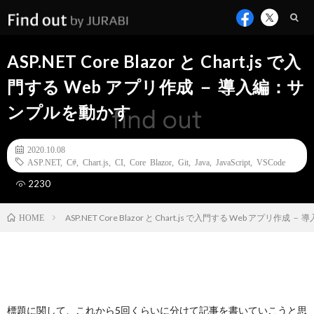
ASP.NET Core Blazor と Chart.js で入
門する Web アプリ作成 － 導入編：サ
ンプルを動かす
2020.10.08
ASP.NET
,
C#
,
Chart.js
,
CI
,
Core Blazor
,
Git
,
Java
,
JavaScript
,
VSCode
2230
ASP.NET Core Blazor と Chart.js で入門する Web アプリ作
HOME
標題に関して、これから5回くらいに分けて記事を書いていこうと思