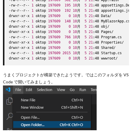
-rw-r--r-- 
1
 oktop 
197609
362
10
月  
5
21
:48 App.razor

-rw-r--r-- 
1
 oktop 
197609
195
10
月  
5
21
:48 appsettings.Dev
-rw-r--r-- 
1
 oktop 
197609
192
10
月  
5
21
:48 appsettings.jso
drwxr-xr-x 
1
 oktop 
197609
0
10
月  
5
21
:48 Data/

-rw-r--r-- 
1
 oktop 
197609
148
10
月  
5
21
:48 MyBlazorApp.csp
drwxr-xr-x 
1
 oktop 
197609
0
10
月  
5
21
:48 obj/

drwxr-xr-x 
1
 oktop 
197609
0
10
月  
5
21
:48 Pages/

-rw-r--r-- 
1
 oktop 
197609
766
10
月  
5
21
:48 Program.cs

drwxr-xr-x 
1
 oktop 
197609
0
10
月  
5
21
:48 Properties/

drwxr-xr-x 
1
 oktop 
197609
0
10
月  
5
21
:48 Shared/

-rw-r--r-- 
1
 oktop 
197609
2015
10
月  
5
21
:48 Startup.cs

drwxr-xr-x 
1
 oktop 
197609
0
10
月  
5
21
うまくプロジェクトが構築できたようです。ではこのフォルダを VS
Code で開いてみましょう。