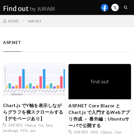
ASP.NET
HOME
ASP.NET
Chart.js でY軸を表示しなが
ASP.NET Core Blazor と
らグラフを横スクロールする
Chart.js で入門するWebアプ
【デモページあり】
リ作成 － 番外編：Ubuntuサ
ーバで公開する
ASP.NET
,
Chart.js
,
Git
,
Java
,
JavaScript
,
SVG
,
test
ASP.NET
,
AWS
,
Chart.js
,
Core