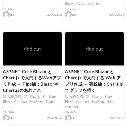
Blazor
,
Nginx
,
SRE
,
test
5537
1417
oka
2020.12.02
oka
2020.10.29
ASP.NET Core Blazor と
ASP.NET Core Blazor と
Chart.js で入門するWebアプ
Chart.js で入門する Web ア
リ作成 － Tips編：Blazorや
プリ作成 － 実践編：Chart.js
Chart.jsのあれこれ
でグラフを描く
ASP.NET
,
C#
,
Chart.js
,
CI
,
Core
ASP.NET
,
C#
,
Chart.js
,
Core
Blazor
,
Git
,
Java
,
JavaScript
,
Nginx
Blazor
,
Git
,
Java
,
JavaScript
,
Linq
,
npm
,
test
3044
2874
oka
2020.10.26
oka
2020.10.22