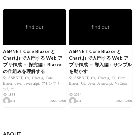
ASP.NET Core Blazor と
ASP.NET Core Blazor と
Chart.js で入門する Web ア
Chart.js で入門する Web ア
プリ作成 － 探究編：Blazor
プリ作成 － 導入編：サンプル
の仕組みを理解する
を動かす
ASP.NET
,
C#
,
Chart.js
,
Core
ASP.NET
,
C#
,
Chart.js
,
CI
,
Core
Blazor
,
Java
,
JavaScript
,
アセンブリ
,
Blazor
,
Git
,
Java
,
JavaScript
,
VSCode
ツリー
1833
2234
oka
2020.10.08
oka
2020.10.08
ABOUT