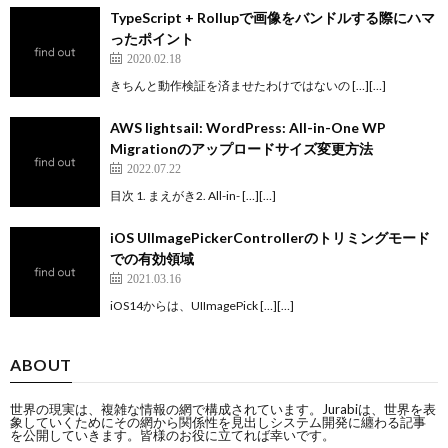
TypeScript + Rollupで画像をバンドルする際にハマ
ったポイント
2020.02.18
きちんと動作検証を済ませたわけではないの […][…]
AWS lightsail: WordPress: All-in-One WP
Migrationのアップロードサイズ変更方法
2022.07.22
目次 1. まえがき2. All-in- […][…]
iOS UIImagePickerControllerのトリミングモード
での有効領域
2021.03.16
iOS14からは、UIImagePick […][…]
ABOUT
世界の現実は、複雑な情報の網で構成されています。Jurabiは、世界を表
象していくためにその網から関係性を見出しシステム開発に纏わる記事
を公開していきます。皆様のお役に立てれば幸いです。