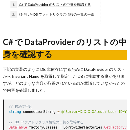
1.
C# で DataProvider のリストの中身を確認する
2.
取得した DB ファクトリクラス情報の一覧の一部
C# で DataProvider のリストの中
身を確認する
下記の実装のように DB 非依存にするために DataProvider のリスト
から Invariant Name を取得して指定した DB に接続する事がありま
すが、どのような内容が取得されているのか意識していなかったの
で内容を確認しました。
// 接続文字列
string
 connectionString 
=
@"Server=X.X.X.X/test; User ID=YY
// DB ファクトリクラス情報の一覧を取得する
DataTable
 factoryClasses 
=
 DbProviderFactories
.
GetFactoryCl