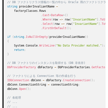
// DB ファクトリクラス情報の一覧の中から Oracle 用のファクトリク
string
 providerInvaliantName 
=
    factoryClasses
.
Rows

.
Cast
<
DataRow
>
(
)
.
Where
(
row 
=>
 row
[
"InvariantName"
]
.
ToSt
.
Select
(
row 
=>
 row
[
"InvariantName"
]
.
ToS
.
FirstOrDefault
(
)
;
if
(
string
.
IsNullOrEmpty
(
providerInvaliantName
)
)
{
    System
.
Console
.
WriteLine
(
"No Data Provider matched."
)
;
return
;
}
// DB ファクトリのインスタンスを取得する (DB 非依存)
DbProviderFactory
 dbFactory 
=
 DbProviderFactories
.
GetFactor
// ファクトリによる Connection 等の作成を行う
IDbConnection
 dbConn 
=
 dbFactory
.
CreateConnection
(
)
;
dbConn
.
ConnectionString 
=
 connectionString
;
dbConn
.
Open
(
)
;
// 各処理
// ...
// ...