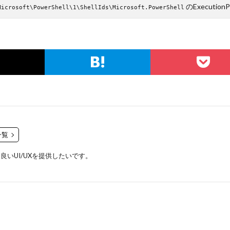
のExecutionPo
Microsoft\PowerShell\1\ShellIds\Microsoft.PowerShell
一覧
いUI/UXを提供したいです。