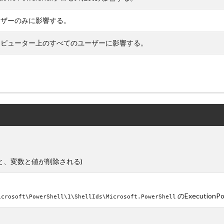
ーザーのみに影響する。
ンピューター上のすべてのユーザーに影響する。
すると、変数と値が削除される)
のExecutionPol
icrosoft\PowerShell\1\ShellIds\Microsoft.PowerShell