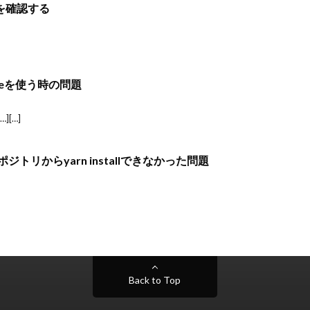
中身を確認する
ipseを使う時の問題
][…]
リポジトリからyarn installできなかった問題
Back to Top