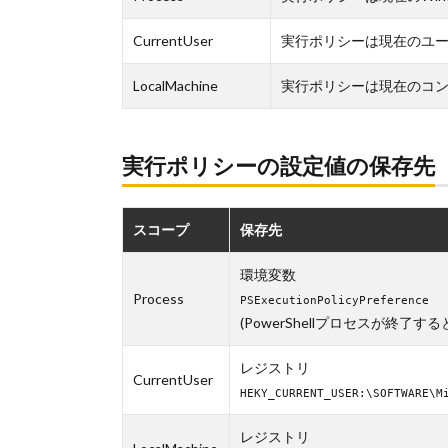
CurrentUser
実行ポリシーは現在のユ
LocalMachine
実行ポリシーは現在のコ
実行ポリシーの設定値の保存先
スコープ
保存先
環境変数
Process
PSExecutionPolicyPreference
(PowerShellプロセスが終了
レジストリ
CurrentUser
HEKY_CURRENT_USER:\SOFTWARE\M
レジストリ