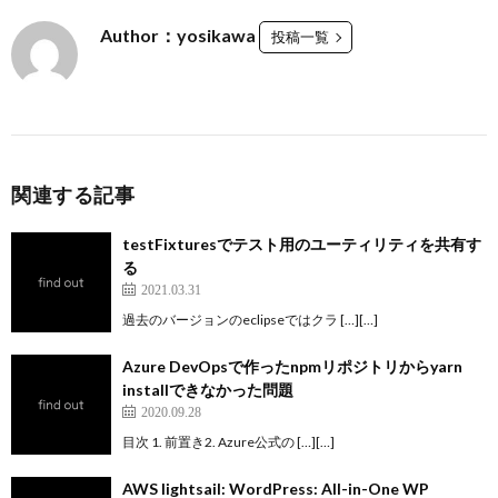
Author：yosikawa
投稿一覧
関連する記事
testFixturesでテスト用のユーティリティを共有す
る
2021.03.31
過去のバージョンのeclipseではクラ […][…]
Azure DevOpsで作ったnpmリポジトリからyarn
installできなかった問題
2020.09.28
目次 1. 前置き2. Azure公式の […][…]
AWS lightsail: WordPress: All-in-One WP