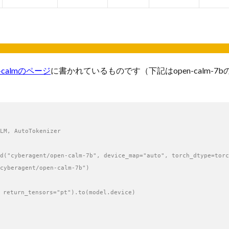
n-calmのページ
に書かれているものです（下記はopen-calm-7b
LM, AutoTokenizer

d("cyberagent/open-calm-7b", device_map="auto", torch_dtype=torc
cyberagent/open-calm-7b")

turn_tensors="pt").to(model.device)
