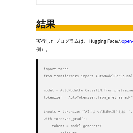
結果
実行したプログラムは、Hugging Faceの
ope
例）。
import torch

from transformers import AutoModelForCausal
model = AutoModelForCausalLM.from_pretraine
tokenizer = AutoTokenizer.from_pretrained("
inputs = tokenizer("AIによって私達の暮らしは、", re
with torch.no_grad():

    tokens = model.generate(
