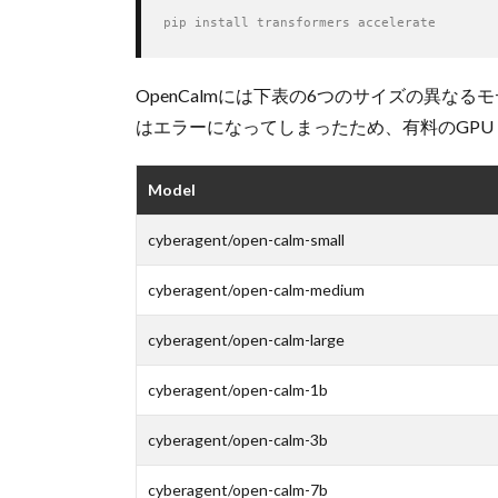
pip install transformers accelerate
OpenCalmには下表の6つのサイズの異なるモ
はエラーになってしまったため、有料のGPU
Model
cyberagent/open-calm-small
cyberagent/open-calm-medium
cyberagent/open-calm-large
cyberagent/open-calm-1b
cyberagent/open-calm-3b
cyberagent/open-calm-7b