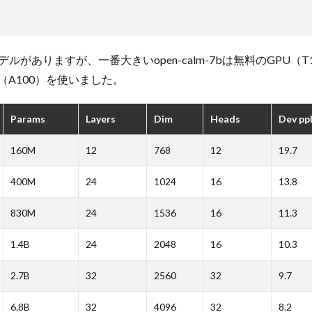
デルがありますが、一番大きいopen-calm-7bは無料のGPU（T
（A100）を使いました。
Params
Layers
Dim
Heads
Dev pp
160M
12
768
12
19.7
400M
24
1024
16
13.8
830M
24
1536
16
11.3
1.4B
24
2048
16
10.3
2.7B
32
2560
32
9.7
6.8B
32
4096
32
8.2