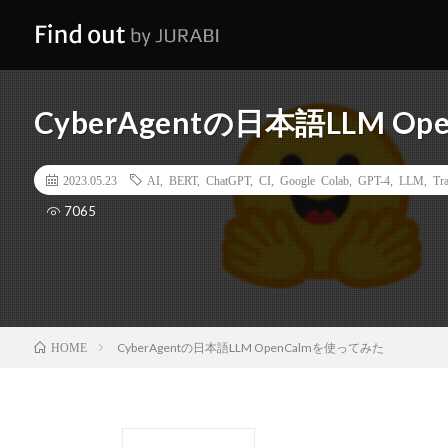
CyberAgentの日本語LLM O
2023.05.23
AI
,
BERT
,
ChatGPT
,
CI
,
Google Colab
,
GPT-4
,
LLM
,
Tr
7065
CyberAgentの日本語LLM OpenCalmを使ってみた
HOME