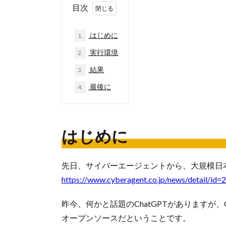
目次
はじめに
1.
実行環境
2.
結果
3.
最後に
4.
はじめに
先日、サイバーエージェントから、大規模日本語
https://www.cyberagent.co.jp/news/detail/id=
昨今、何かと話題のChatGPTがありますが
オープンソースだということです。