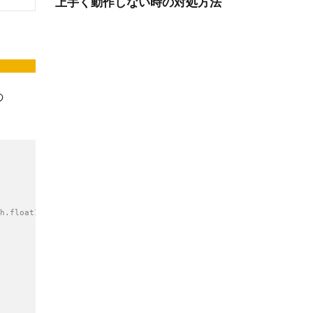
の
h.float16)
