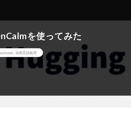
penCalmを使ってみた
ansformer
,
自然言語処理