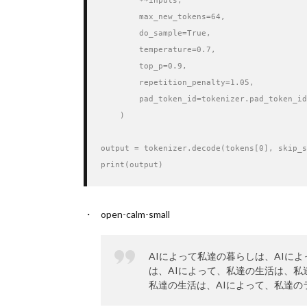
        **inputs,

        max_new_tokens=64,

        do_sample=True,

        temperature=0.7,

        top_p=0.9,

        repetition_penalty=1.05,

        pad_token_id=tokenizer.pad_token_id
    )

output = tokenizer.decode(tokens[0], skip_s
print(output)
open-calm-small
AIによって私達の暮らしは、AIに
は、AIによって、私達の生活は、私
私達の生活は、AIによって、私達の