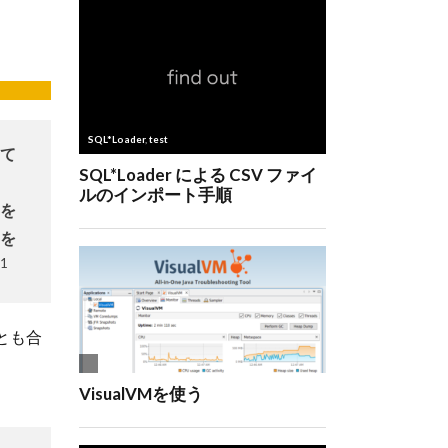
て
を
を
1
とも合