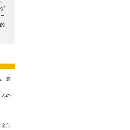
、
ゲ
ニ
的
も、褒
さんの
は全部