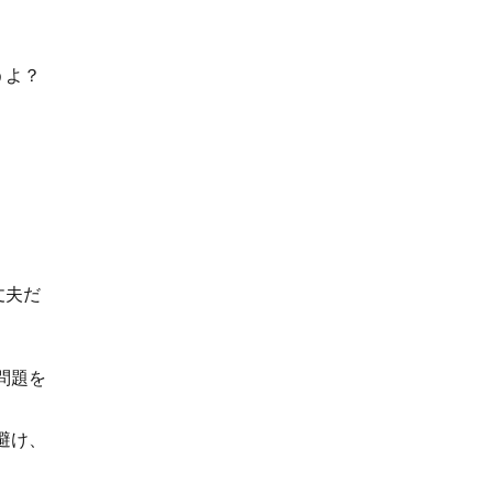
うよ？
丈夫だ
問題を
避け、