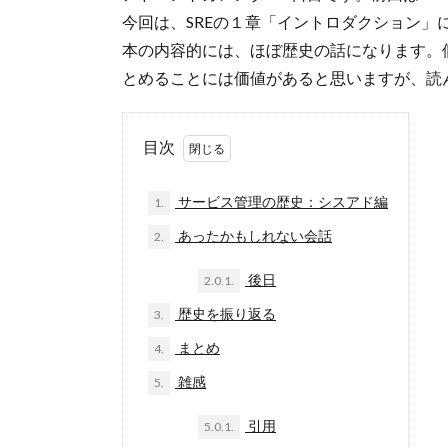
今回は、SREの１章「イントロダクション」
本の内容的には、ほぼ歴史の話になります。
とめることには価値があると思いますが、読
目次
サービス管理の歴史：シスアド編
1.
あったかもしれない会話
2.
後日
2.0.1.
歴史を振り返る
3.
まとめ
4.
雑感
5.
引用
5.0.1.