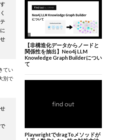
す
く
テ
に
せ
きてい
大別で
せ
で