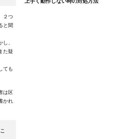
、２つ
ると聞
かし、
また疑
しても
者は区
書かれ
こ