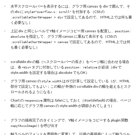
水平スクロールバーを表示するには、グラフ用 canvas を div で囲んで、そ
の div に
を付加する （CSS の
style="overflow-x: scroll"
で設定してあるので、 HTML上では何も書
.scrollableChartWrapper > div
く必要なし）
上記 div と同じレベルで Y軸イメージコピー用 canvas を配置し、
position:
を指定して、グラフ用 canvas に重ねて表示する（CSS の
absolute
で設定してあるので、 HTML上では何
.scrollableChartWrapper > canvas
も書く必要なし）
scrollable div の幅（≒スクロールバーの長さ）をページ幅に合わせる場合
は、各
タグに付加している
が必須（div で
<div>
position: relative
style.width を設定する場合は absolute でもOK）
グラフ用 canvas の
はJSで計算して設定している（が、HTML
style.width
部分で設定してもよい；この幅が 外側の scrollable div の幅を超えるとスク
ロールされるようになる）
Chart の
属性は
false
にしておく（
true
(default) の場合、ページ
responsive
幅に応じてグラフ用 canvas の style.width が調節されてしまう）
グラフの描画完了のタイミングで、Y軸イメージをコピーする plugin 関数
を呼び出す
copyYAxisImage()
軸ラベルのフォントを透明色に変更して、以後の再描画によって軸ラベル