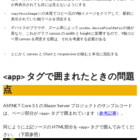
が再表示されても目には見えないようにする
の末尾でコピー元のY軸イメージをクリアして、最初に
copyYAxisImage()
表示されていた軸ラベルを消去する
デバイスやブラウザ、ズーム率によって
の値が
window.devicePixelRatio
異なり、これがグラフ canvas の width と height に影響するので、Y軸コピ
ー用 canvas を用意する際は、それを考慮する必要がある
とにかく canvas と Chart と responsive が絡むと本当に混乱する
タグで囲まれたときの問題
<app>
点
ASP.NET Core 3.1 の Blazor Server プロジェクトのサンプルコード
は、ページ部分が
タグで囲まれています（
参考記事
）。
<app>
同じように上記ソースの HTML部分を
タグで囲んでみてくだ
<app>
さい。（下図参照）