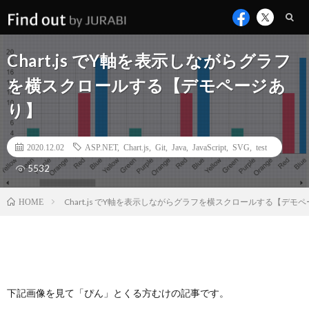
Chart.js でY軸を表示しながらグラフ
を横スクロールする【デモページあ
り】
2020.12.02
ASP.NET
,
Chart.js
,
Git
,
Java
,
JavaScript
,
SVG
,
test
5532
Chart.js でY軸を表示しながらグラフを横スクロールする【デモ
HOME
下記画像を見て「ぴん」とくる方むけの記事です。