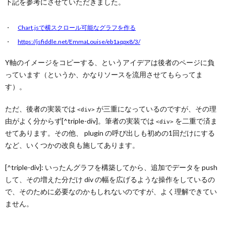
下記を参考にさせていただきました。
Chart.jsで横スクロール可能なグラフを作る
https://jsfiddle.net/EmmaLouise/eb1aqpx8/3/
Y軸のイメージをコピーする、というアイデアは後者のページに負
っています（というか、かなりソースを流用させてもらってま
す）。
ただ、後者の実装では
が三重になっているのですが、その理
<div>
由がよく分からず[^triple-div]。筆者の実装では
を二重で済ま
<div>
せてあります。その他、 plugin の呼び出しも初めの1回だけにする
など、いくつかの改良も施してあります。
[^triple-div]: いったんグラフを構築してから、追加でデータを push
して、その増えた分だけ div の幅を広げるような操作をしているの
で、そのために必要なのかもしれないのですが、よく理解できてい
ません。