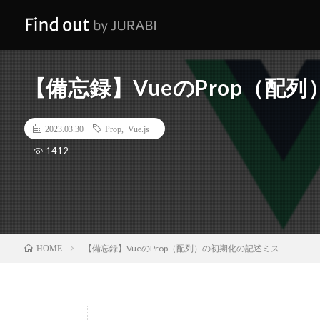
【備忘録】VueのProp（配
2023.03.30
Prop
,
Vue.js
1412
【備忘録】VueのProp（配列）の初期化の記述ミス
HOME