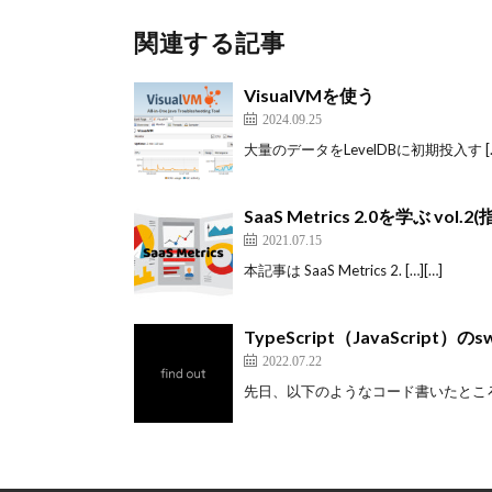
関連する記事
VisualVMを使う
2024.09.25
大量のデータをLevelDBに初期投入す […]
SaaS Metrics 2.0を学ぶ vo
2021.07.15
本記事は SaaS Metrics 2. […][…]
TypeScript（JavaScript）のswi
2022.07.22
先日、以下のようなコード書いたところ、E