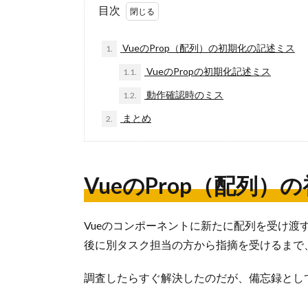
目次
VueのProp（配列）の初期化の記述ミス
1.
VueのPropの初期化記述ミス
1.1.
動作確認時のミス
1.2.
まとめ
2.
VueのProp（配列
Vueのコンポーネントに新たに配列を受け
後に別タスク担当の方から指摘を受けるまで
調査したらすぐ解決したのだが、備忘録とし