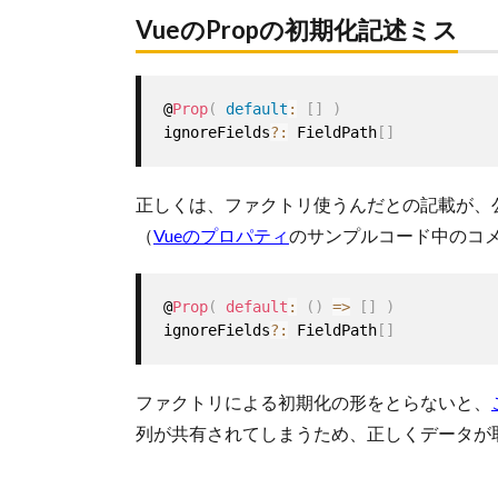
VueのPropの初期化記述ミス
@
Prop
(
default
:
[
]
)
ignoreFields
?
:
 FieldPath
[
]
正しくは、ファクトリ使うんだとの記載が、
（
Vueのプロパティ
のサンプルコード中のコ
@
Prop
(
default
:
(
)
=>
[
]
)
ignoreFields
?
:
 FieldPath
[
]
ファクトリによる初期化の形をとらないと、
列が共有されてしまうため、正しくデータが