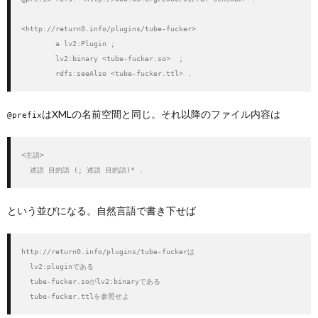
<http://return0.info/plugins/tube-fucker>

        a lv2:Plugin ;

        lv2:binary <tube-fucker.so>  ;

        rdfs:seeAlso <tube-fucker.ttl> .
はXMLの名前空間と同じ。それ以降のファイル内容は
@prefix
<主語>

  述語 目的語 (; 述語 目的語)* .
という並びになる。自然言語で書き下せば
http://return0.info/plugins/tube-fuckerは

  lv2:pluginである

  tube-fucker.soがlv2:binaryである

  tube-fucker.ttlを参照せよ