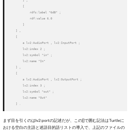
        ] , 

        [

            rdfs:label "6dB" ;

            rdf:value 6.0

        ] 

    ] , 

    [

        a lv2:AudioPort , lv2:InputPort ;

        lv2:index 2 ;

        lv2:symbol "in" ;

        lv2:name "In"

    ] , 

    [

        a lv2:AudioPort , lv2:OutputPort ;

        lv2:index 3 ;

        lv2:symbol "out" ;

        lv2:name "Out"

    ] .
まず目を引くのはlv2:portの記述だが、この[]で囲む記法はTurtleに
おける空白の主語と述語目的語リストの導入で、上記のファイルの