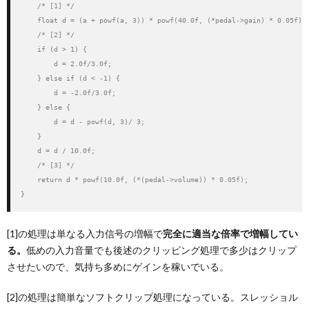
    /* [1] */

    float d = (a + powf(a, 3)) * powf(40.0f, (*pedal->gain) * 0.05f) *
    /* [2] */

    if (d > 1) {

        d = 2.0f/3.0f;

    } else if (d < -1) {

        d = -2.0f/3.0f;

    } else {

        d = d - powf(d, 3)/ 3;

    }

    d = d / 10.0f;

    /* [3] */

    return d * powf(10.0f, (*(pedal->volume)) * 0.05f);

}
[1]の処理は単なる入力信号の増幅で
完全に適当な倍率で増幅してい
る。
低めの入力音量でも後述のクリッピング処理で多少はクリップ
させたいので、気持ち多めにゲインを稼いでいる。
[2]の処理は簡単なソフトクリップ処理になっている。スレッショル