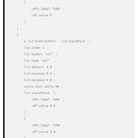
        [

            rdfs:label "6dB" ;

            rdf:value 6

        ] 

    ] , 

    [

        a lv2:ControlPort , lv2:InputPort  ;

        lv2:index 1 ;

        lv2:symbol "vol" ;

        lv2:name "Vol"  ;

        lv2:default 3.0 ;

        lv2:minimum 0.0 ;

        lv2:maximum 6.0 ;

        units:unit units:db ;

        lv2:scalePoint  [

            rdfs:label "0db" ;

            rdf:value 0.0

        ] , 

        [

            rdfs:label "3dB" ;

            rdf:value 3.0
