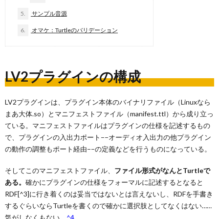
5.
サンプル音源
6.
オマケ：Turtleのバリデーション
LV2プラグインの構成
LV2プラグインは、プラグイン本体のバイナリファイル（Linuxなら
まあ大体.so）とマニフェストファイル（manifest.ttl）から成り立っ
ている。マニフェストファイルはプラグインの仕様を記述するもの
で、プラグインの入出力ポート−−オーディオ入出力の他プラグイン
の動作の調整もポート経由−−の定義などを行うものになっている。
そしてこのマニフェストファイル、
ファイル形式がなんとTurtleで
ある。
確かにプラグインの仕様をフォーマルに記述するとなると
RDF[^3]に行き着くのは妥当ではないとは言えないし、RDFを手書き
するぐらいならTurtleを書くので確かに選択肢としてなくはない……
気がしなくもない。
^4