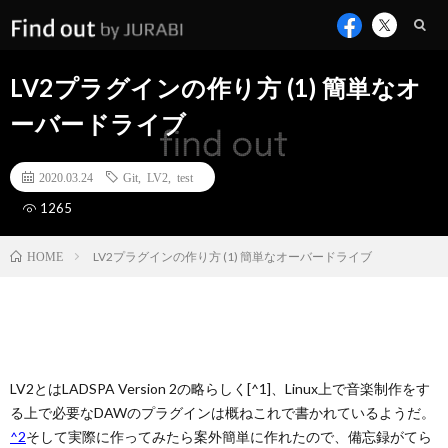
LV2プラグインの作り方 (1) 簡単なオ
ーバードライブ
2020.03.24
Git
,
LV2
,
test
1265
LV2プラグインの作り方 (1) 簡単なオーバードライブ
HOME
LV2とはLADSPA Version 2の略らしく[^1]、Linux上で音楽制作をす
る上で必要なDAWのプラグインは概ねこれで書かれているようだ。
^2
そして実際に作ってみたら案外簡単に作れたので、備忘録がてら