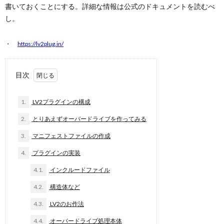
書いておくことにする。詳細な情報は公式のドキュメントを読むべ
し。
https://lv2plug.in/
目次
1.
LV2プラグインの構成
2.
とりあえずオーバードライブを作ってみる
3.
マニフェストファイルの作成
4.
プラグインの実装
4.1.
インクルードファイル
4.2.
構造体など
4.3.
LV2のお作法
4.4.
オーバードライブ処理本体