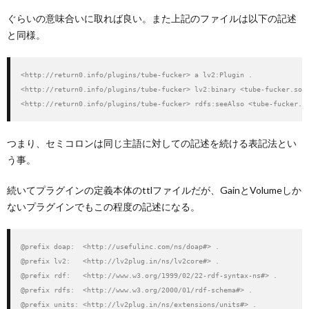
ぐらいの意味合いに取れば良い。また上記のファイルは以下の記述
と同様。
<http://return0.info/plugins/tube-fucker> a lv2:Plugin .

<http://return0.info/plugins/tube-fucker> lv2:binary <tube-fucker.so> 
<http://return0.info/plugins/tube-fucker> rdfs:seeAlso <tube-fucker.t
つまり、セミコロンは同じ主語に対しての記述を続ける表記法とい
う事。
続いてプラグインの定義本体のttlファイルだが、GainとVolumeしか
ないプラグインでもこの程度の記述になる。
@prefix doap:  <http://usefulinc.com/ns/doap#> .

@prefix lv2:   <http://lv2plug.in/ns/lv2core#> .

@prefix rdf:   <http://www.w3.org/1999/02/22-rdf-syntax-ns#> .

@prefix rdfs:  <http://www.w3.org/2000/01/rdf-schema#> .

@prefix units: <http://lv2plug.in/ns/extensions/units#> .
