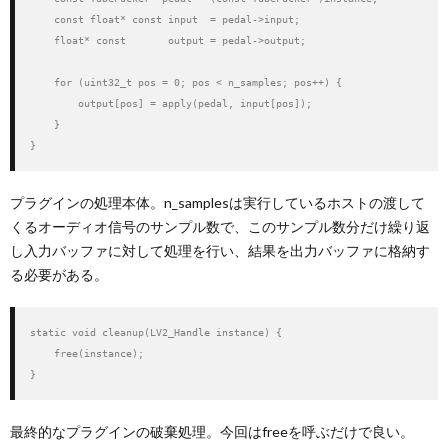
    const float* const input  = pedal->input;

    float* const       output = pedal->output;

    for (uint32_t pos = 0; pos < n_samples; pos++) {

        output[pos] = apply(pedal, input[pos]);

    }

}
プラグインの処理本体。n_samplesは実行しているホストの渡して
くるオーディオ信号のサンプル数で、このサンプル数分だけ繰り返
し入力バッファに対して処理を行い、結果を出力バッファに格納す
る必要がある。
static void cleanup(LV2_Handle instance) {

    free(instance);

}
最終的なプラグインの破棄処理。今回はfreeを呼ぶだけで良い。