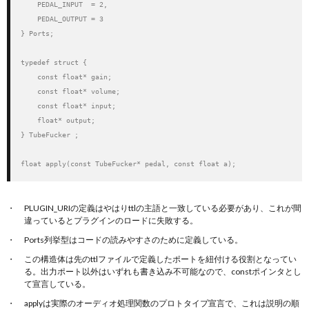
    PEDAL_INPUT  = 2,

    PEDAL_OUTPUT = 3

} Ports;

typedef struct {

    const float* gain;

    const float* volume;

    const float* input;

    float* output;

} TubeFucker ;

float apply(const TubeFucker* pedal, const float a);
PLUGIN_URIの定義はやはりttlの主語と一致している必要があり、これが間
違っているとプラグインのロードに失敗する。
Ports列挙型はコードの読みやすさのために定義している。
この構造体は先のttlファイルで定義したポートを紐付ける役割となってい
る。出力ポート以外はいずれも書き込み不可能なので、constポインタとし
て宣言している。
applyは実際のオーディオ処理関数のプロトタイプ宣言で、これは説明の順