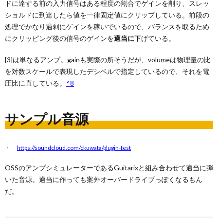
ドに達する前の入力信号はある程度の割合でゲインを削り、スレッ
ショルドに到達したら値を一律固定値にクリップしている。前段の
処理でかなり過剰にゲインを稼いでいるので、バランスを取るため
にクリッピング後の信号のゲインを
適当に
下げている。
[3]は単なるアンプ。gainも実際の所そうだが、volumeは物理量の比
を対数スケールで表現したデシベルで指定しているので、それを電
圧比に直している。
^8
サンプル音源
https://soundcloud.com/ckuwata/plugin-test
OSSのアンプシミュレーターであるGuitarixと組み合わせて適当に弾
いた音源。適当に作っても案外オーバードライブっぽくなるもん
だ。