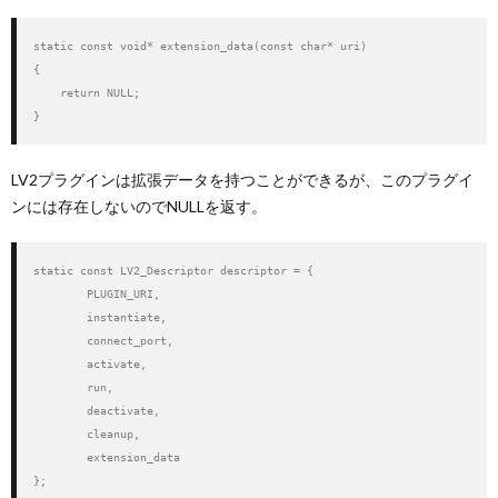
static const void* extension_data(const char* uri)

{

    return NULL;

}
LV2プラグインは拡張データを持つことができるが、このプラグイ
ンには存在しないのでNULLを返す。
static const LV2_Descriptor descriptor = {

        PLUGIN_URI,

        instantiate,

        connect_port,

        activate,

        run,

        deactivate,

        cleanup,

        extension_data

};
