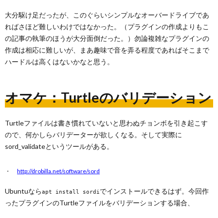
大分駆け足だったが、このぐらいシンプルなオーバードライブであ
ればさほど難しいわけではなかった。（プラグインの作成よりもこ
の記事の執筆のほうが大分面倒だった。）勿論複雑なプラグインの
作成は相応に難しいが、まあ趣味で音を弄る程度であればそこまで
ハードルは高くはないかなと思う。
オマケ：Turtleのバリデーション
Turtleファイルは書き慣れていないと思わぬチョンボを引き起こす
ので、何かしらバリデーターが欲しくなる。そして実際に
sord_validateというツールがある。
http://drobilla.net/software/sord
Ubuntuなら
でインストールできるはず。今回作
apt install sordi
ったプラグインのTurtleファイルをバリデーションする場合、