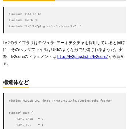
#include <stdlib.h>

#include <math.h>

#include "lv2/lv2plug.in/ns/lv2core/lv2.h"
LV2のライブラリはモジュラ−アーキテクチャを採用していると同時
に、そのヘッダファイルはURIのような形で配備されるようだ。実
際、lv2coreのドキュメントは
http://lv2plug.in/ns/lv2core/
から読め
る。
構造体など
#define PLUGIN_URI "http://return0.info/plugins/tube-fucker"

typedef enum {

    PEDAL_GAIN   = 0,

    PEDAL_VOL    = 1,
