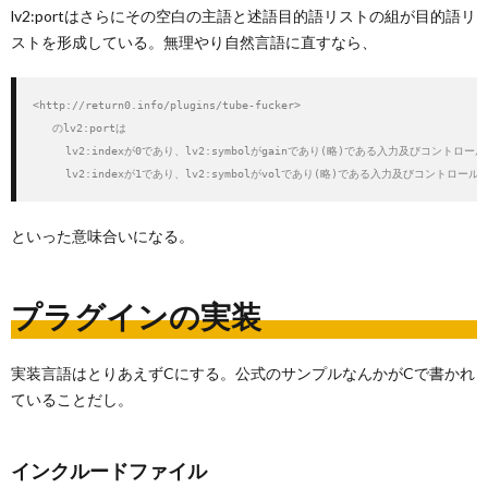
lv2:portはさらにその空白の主語と述語目的語リストの組が目的語リ
ストを形成している。無理やり自然言語に直すなら、
<http://return0.info/plugins/tube-fucker>

   のlv2:portは

     lv2:indexが0であり、lv2:symbolがgainであり(略)である入力及びコントロール
     lv2:indexが1であり、lv2:symbolがvolであり(略)である入力及びコントロール
といった意味合いになる。
プラグインの実装
実装言語はとりあえずCにする。公式のサンプルなんかがCで書かれ
ていることだし。
インクルードファイル