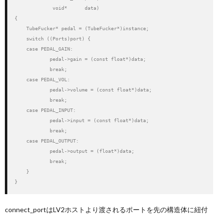
             void*      data)

{

    TubeFucker* pedal = (TubeFucker*)instance;

    switch ((Ports)port) {

    case PEDAL_GAIN:

            pedal->gain = (const float*)data;

            break;

    case PEDAL_VOL:

            pedal->volume = (const float*)data;

            break;

    case PEDAL_INPUT:

            pedal->input = (const float*)data;

            break;

    case PEDAL_OUTPUT:

            pedal->output = (float*)data;

            break;

    }

}
connect_portはLV2ホストより渡されるポートを先の構造体に紐付