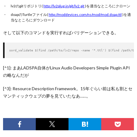
lv2のgitリポジトリ(
http://lv2plug.in/git/lv2.git
)を適当なところにクローン
doapのTurtleファイル(
http://moddevices.com/ns/mod/mod.doap.ttl
)を適
当なところにダウンロード
そして以下のコマンドを実行すればバリデーションできる。
sord_validate $(find /path/to/lv2/repo -name '*.ttl') $(find /path/to
[^1]: まあLADSPA自体がLinux Audio Developers Simple Plugin API
の略なんだが
[^3]: Resource Description Framework。15年ぐらい前は私も割とセ
マンティックウェブの夢を見ていたなあ……。