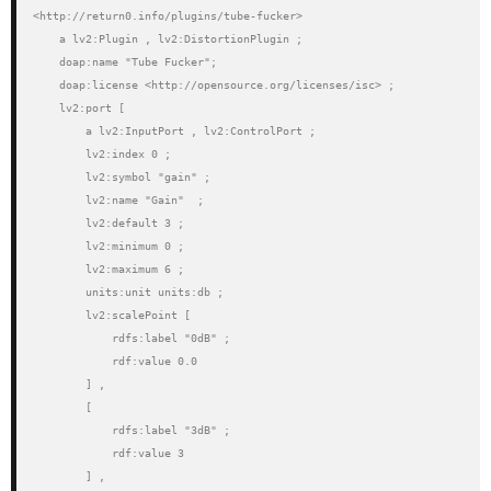
<http://return0.info/plugins/tube-fucker>

    a lv2:Plugin , lv2:DistortionPlugin ;

    doap:name "Tube Fucker";

    doap:license <http://opensource.org/licenses/isc> ;

    lv2:port [

        a lv2:InputPort , lv2:ControlPort ;

        lv2:index 0 ;

        lv2:symbol "gain" ;

        lv2:name "Gain"  ;

        lv2:default 3 ;

        lv2:minimum 0 ;

        lv2:maximum 6 ;

        units:unit units:db ;

        lv2:scalePoint [

            rdfs:label "0dB" ;

            rdf:value 0.0

        ] , 

        [

            rdfs:label "3dB" ;

            rdf:value 3

        ] , 
