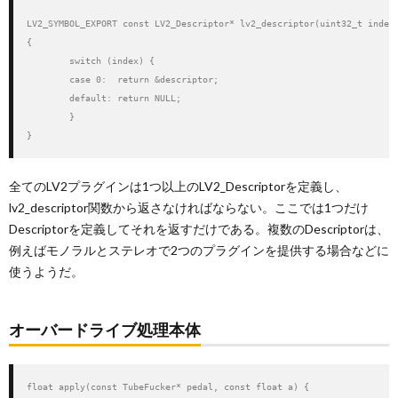
LV2_SYMBOL_EXPORT const LV2_Descriptor* lv2_descriptor(uint32_t index)
{

        switch (index) {

        case 0:  return &descriptor;

        default: return NULL;

        }

}
全てのLV2プラグインは1つ以上のLV2_Descriptorを定義し、
lv2_descriptor関数から返さなければならない。ここでは1つだけ
Descriptorを定義してそれを返すだけである。複数のDescriptorは、
例えばモノラルとステレオで2つのプラグインを提供する場合などに
使うようだ。
オーバードライブ処理本体
float apply(const TubeFucker* pedal, const float a) {
