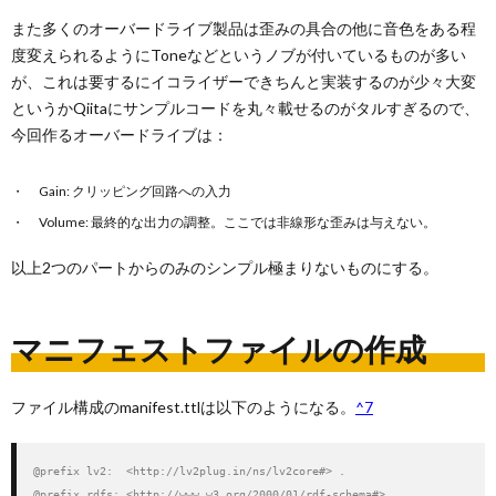
また多くのオーバードライブ製品は歪みの具合の他に音色をある程
度変えられるようにToneなどというノブが付いているものが多い
が、これは要するにイコライザーできちんと実装するのが少々大変
というかQiitaにサンプルコードを丸々載せるのがタルすぎるので、
今回作るオーバードライブは：
Gain: クリッピング回路への入力
Volume: 最終的な出力の調整。ここでは非線形な歪みは与えない。
以上2つのパートからのみのシンプル極まりないものにする。
マニフェストファイルの作成
ファイル構成のmanifest.ttlは以下のようになる。
^7
@prefix lv2:  <http://lv2plug.in/ns/lv2core#> .

@prefix rdfs: <http://www.w3.org/2000/01/rdf-schema#> .
