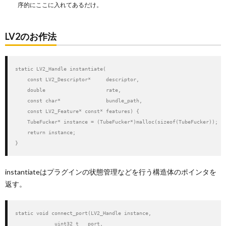
序的にここに入れてあるだけ。
LV2のお作法
static LV2_Handle instantiate(

    const LV2_Descriptor*     descriptor,

    double                    rate,

    const char*               bundle_path,

    const LV2_Feature* const* features) {

    TubeFucker* instance = (TubeFucker*)malloc(sizeof(TubeFucker));

    return instance;

}
instantiateはプラグインの状態管理などを行う構造体のポインタを
返す。
static void connect_port(LV2_Handle instance,

             uint32_t   port,
