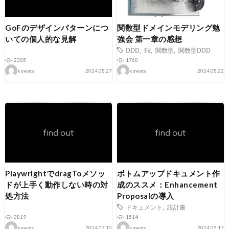
GoFのデザインパターンにつ
関数型ドメインモデリング勉
いての個人的な見解
強会 第一章の感想
DDD
,
F#
,
関数型
,
関数型DDD
2305
1760
kuwata
2024.08.27
kuwata
2024.08.22
PlaywrightでdragToメソッ
ボトムアップドキュメント作
ドが上手く動作しない時の対
成のススメ：Enhancement
処方法
Proposalの導入
ドキュメント
,
設計書
3819
1514
kuwata
2024.07.10
kuwata
2024.05.17