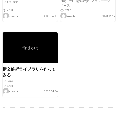
Prop
,
test
,
TypeScript
,
グラフデータ
Git
,
test
ベース
4428
1730
kuwata
2023.06.04
kuwata
2023.05.17
構文解析ライブラリを作って
みる
Java
1756
kuwata
2023.04.04