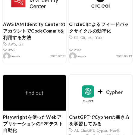
AWS IAM Identity Centerの
CircleCIによるフィードバッ
アカウントでCodeCommitを
クサイクルの効率化
利用する方法
CI
,
Git
,
test
,
Yarn
AWS
,
Git
3972
2456
kuwata
2023.07.21
kuwata
2023.06.13
Playwrightを使ったWebア
ChatGPTでCypherの書き方
プリケーションのE2Eテスト
を学習してみる
自動化
AI
,
ChatGPT
,
Cypher
,
Neo4j
,