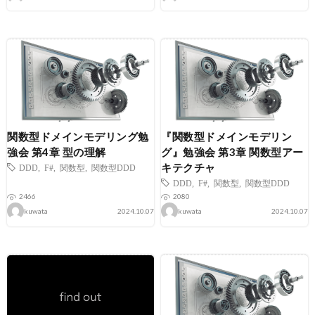
関数型ドメインモデリング勉
『関数型ドメインモデリン
強会 第4章 型の理解
グ』勉強会 第3章 関数型アー
キテクチャ
DDD
,
F#
,
関数型
,
関数型DDD
DDD
,
F#
,
関数型
,
関数型DDD
2466
2080
kuwata
2024.10.07
kuwata
2024.10.07