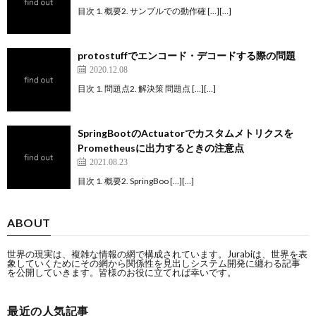
目次 1. 概要2. サンプルでの動作確 […][…]
protostuffでエンコード・デコードする際の問題
2020.12.08
目次 1. 問題点2. 解決策 問題点 […][…]
SpringBootのActuatorでカスタムメトリクスを
Prometheusに出力するときの注意点
2021.08.23
目次 1. 概要2. SpringBoo […][…]
ABOUT
世界の現実は、複雑な情報の網で構成されています。Jurabiは、世界を表
象していくためにその網から関係性を見出しシステム開発に纏わる記事
を公開していきます。皆様のお役に立てれば幸いです。
最近の人気記事