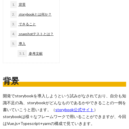
1.
背景
2.
storybookとは何か？
3.
できること
4.
snapshotテストとは？
5.
導入
5.1.
参考文献
背景
開発でstorybookを導入しようという試みがなされており、自分も知
識不足の為、storybookがどんなものであるかやできることの一例を
書いていこうと思います。（
storybook公式サイト
）
storybookは様々なフレームワークで用いることができますが、今回
はVue.js+Typescript+yarnの構成で見ていきます。