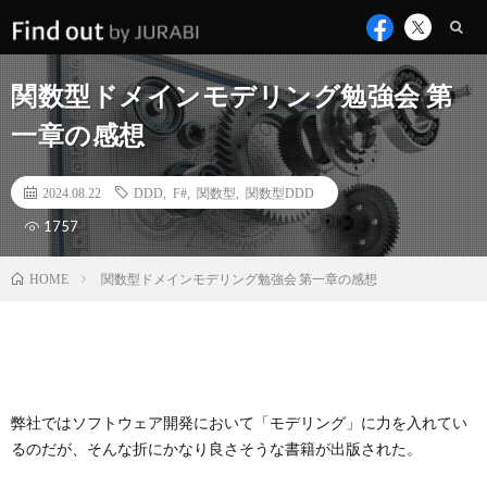
関数型ドメインモデリング勉強会 第
一章の感想
2024.08.22
DDD
,
F#
,
関数型
,
関数型DDD
1757
関数型ドメインモデリング勉強会 第一章の感想
HOME
弊社ではソフトウェア開発において「モデリング」に力を入れてい
るのだが、そんな折にかなり良さそうな書籍が出版された。