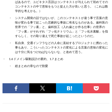
ばあるので、ユビキタス言語はコンテキストが与えられて初めてその
コンテキストの中で意味をもつと捉えた方が良いと思う。（これは数
学的な考えかも。）
システム開発の話ではないが、このコンテキストが違う事で言葉の意
味が変わる事で起こった悲劇的な事故に有名なものがある。歯科医の
世界での「フッ素」と、歯科技工（入れ歯とか作る仕事）の世界の
「フッ素」がそれぞれ「フッ化ナトリウム」と「フッ化水素酸」を指
すらしく、その取り違えで死亡事故が起こったというのだ。
私自身、交通インフラなどの人命に直結するプロジェクトに携わった
事もあり、こういったコンテキストの変化による言葉の意味の変化に
は十分に気をつけねばならないな、と改めて思う。
1.6 ドメイン駆動設計の要約、1.7 まとめ
総まとめの章なので割愛