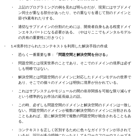
上記のプログラミングの例を見れば明らかだが、現実にはサブドメイ
ン同士が重なる部分があったり、その重なりを通じて別のドメインと
節ぞk素有れたりする。
適切なサブドメインの分割のためには、開発者自身もある程度ドメイ
ンエキスパートになる必要がある。（やはりここでもメンタルモデル
の共有の重要性に行きつく）
1.4 境界付けられたコンテキストを利用した解決手段の作成
恐らく一番重要な事：
「問題空間と解決空間を分ける」
問題空間とは現実世界のことであり。そこでのドメインの境界は必ず
しも明瞭ではない。
解決空間とは問題空間のドメインに対応したドメインモデルの世界で
あり、そこでの個々のドメインは明快に境界が分かれている。
これはサブシステムやモジュールの間の依存関係を可能な限り減らす
という標準的なお作法の延長線上の話。
この時、必ずしも問題空間のドメインと解決空間のドメインは一致し
ない。問題空間のドメインが複数の解決空間のドメインに分割される
こともあれば、逆に解決空間で複数の問題空間が統合されることもあ
る。
コンテキストを正しく区別するために色々なガイドラインが示されて
いるが、設計が多少煩雑になったとしてもワークフローのスムーズさ