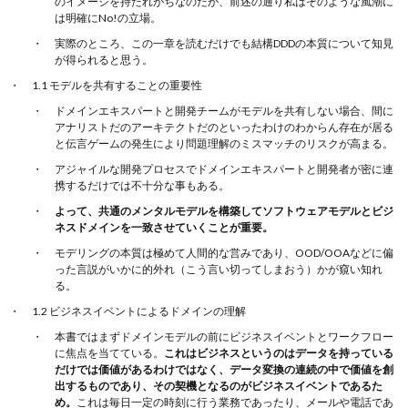
のイメージを持たれがちなのだが、前述の通り私はそのような風潮に
は明確にNo!の立場。
実際のところ、この一章を読むだけでも結構DDDの本質について知見
が得られると思う。
1.1 モデルを共有することの重要性
ドメインエキスパートと開発チームがモデルを共有しない場合、間に
アナリストだのアーキテクトだのといったわけのわからん存在が居る
と伝言ゲームの発生により問題理解のミスマッチのリスクが高まる。
アジャイルな開発プロセスでドメインエキスパートと開発者が密に連
携するだけでは不十分な事もある。
よって、共通のメンタルモデルを構築してソフトウェアモデルとビジ
ネスドメインを一致させていくことが重要。
モデリングの本質は極めて人間的な営みであり、OOD/OOAなどに偏
った言説がいかに的外れ（こう言い切ってしまおう）かが窺い知れ
る。
1.2 ビジネスイベントによるドメインの理解
本書ではまずドメインモデルの前にビジネスイベントとワークフロー
に焦点を当てている。
これはビジネスというのはデータを持っている
だけでは価値があるわけではなく、データ変換の連続の中で価値を創
出するものであり、その契機となるのがビジネスイベントであるた
め。
これは毎日一定の時刻に行う業務であったり、メールや電話であ