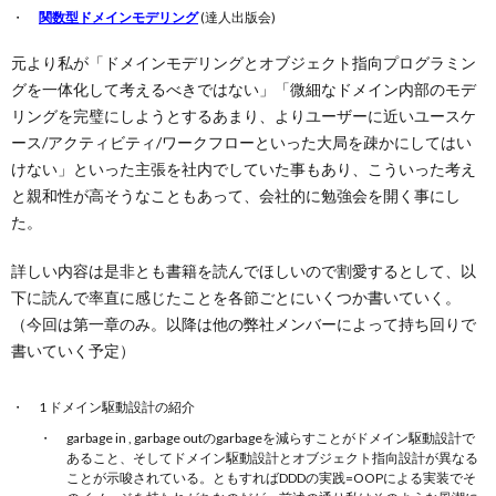
関数型ドメインモデリング
(達人出版会)
元より私が「ドメインモデリングとオブジェクト指向プログラミン
グを一体化して考えるべきではない」「微細なドメイン内部のモデ
リングを完璧にしようとするあまり、よりユーザーに近いユースケ
ース/アクティビティ/ワークフローといった大局を疎かにしてはい
けない」といった主張を社内でしていた事もあり、こういった考え
と親和性が高そうなこともあって、会社的に勉強会を開く事にし
た。
詳しい内容は是非とも書籍を読んでほしいので割愛するとして、以
下に読んで率直に感じたことを各節ごとにいくつか書いていく。
（今回は第一章のみ。以降は他の弊社メンバーによって持ち回りで
書いていく予定）
1 ドメイン駆動設計の紹介
garbage in , garbage outのgarbageを減らすことがドメイン駆動設計で
あること、そしてドメイン駆動設計とオブジェクト指向設計が異なる
ことが示唆されている。ともすればDDDの実践=OOPによる実装でそ