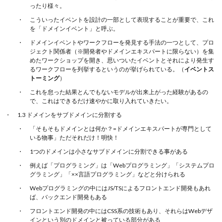
ったり様々。
こういったイベントを設計の一部として表現することが重要で、これ
を「ドメインイベント」と呼ぶ。
ドメインイベントやワークフローを発見する手法の一つとして、プロ
ジェクト関係者（※開発者やドメインエキスパートに限らない）を集
めたワークショップを開き、思いついたイベントとそれにより発生す
るワークフローを列挙するというのが挙げられている。（
イベントス
トーミング
）
これを怠った結果とんでもないモデルが出来上がった経験があるの
で、これはできるだけ速やかに取り入れていきたい。
1.3 ドメインをサブドメインに分割する
「そもそもドメインとは何か？=ドメインエキスパートが専門として
いる物事」ただそれだけ！明快！
1つのドメインは小さなサブドメインに分割できる事がある
例えば「プログラミング」は「Webプログラミング」「システムプロ
グラミング」「××言語プログラミング」などと分けられる
Webプログラミングの中にはJS/TSによるフロントエンド開発もあれ
ば、バックエンド開発もある
フロントエンド開発の中にはCSS系の技術もあり、それらはWebデザ
インという別のドメインと被っている部分がある