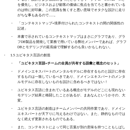
を優先し、ビジネスおよび顧客の価値に焦点を当てろと書かれている
のは特に好印象。この意識を無くすと悪い意味でオタクな設計に走り
がちな事もあるので……。
「コンテキストマップ=境界付けられたコンテキストの間の関係性の
記述」
本書で示されているコンテキストマップはまさにグラフであり、グラ
フDB製品を開発して業務で用いている弊社メンバーであれば、グラフ
DBとモデリングの延長線で理解するのも良いかもしれない。
1.5 ユビキタス言語の創造
「ユビキタス言語=チームの全員が共有する語彙と概念のセット」
ドメインエキスパートのメンタルモデルに存在するものと設計に存在
するものは一致しているべきであり、ドメインエキスパートのメンタ
ルモデルに存在しないものを設計に含めるべきではない！
ユビキタス言語に含まれているある概念がモデルのどこにも現れない
モデリング結果と格闘したことがあるが、まあなんというかその、大
変。
ユビキタス言語の創造はチームメンバーの共同作業であり、ドメイン
エキスパートが天下りに与えるわけではない。また、静的なものでは
なく絶えず更新されるものでもある。
また、コンテキストによって同じ言葉が別の意味を持つこともしばし