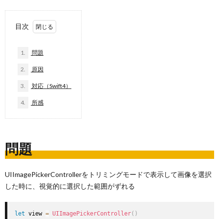
目次
1.
問題
2.
原因
3.
対応（Swift4）
4.
所感
問題
UIImagePickerControllerをトリミングモードで表示して画像を選択
した時に、視覚的に選択した範囲がずれる
let
 view 
=
UIImagePickerController
(
)