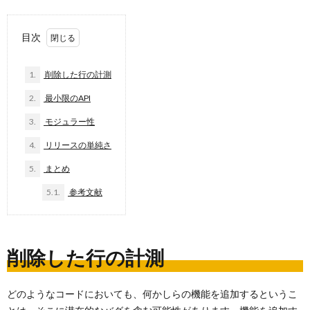
目次
1.
削除した行の計測
2.
最小限のAPI
3.
モジュラー性
4.
リリースの単純さ
5.
まとめ
5.1.
参考文献
削除した行の計測
どのようなコードにおいても、何かしらの機能を追加するというこ