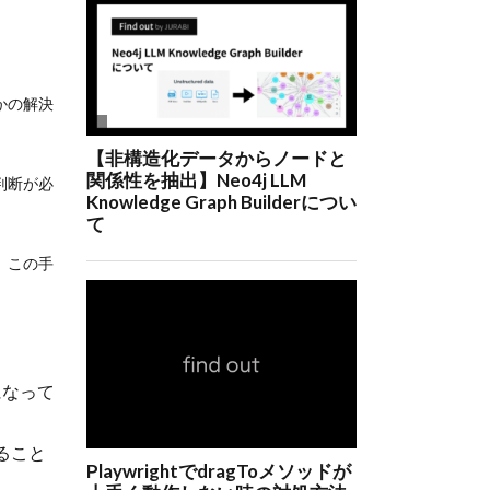
かの解決
判断が必
。この手
になって
ること