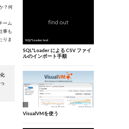
か？何
チーム
仕事も
たりま
化
っ