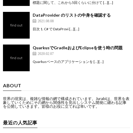
標題に関して、これから5回くらいに分けて […][…]
DataProvider のリストの中身を確認する
2021.08.08
目次 1. C# で DataProvi […][…]
QuarkusでGradleおよびEclipseを使う時の問題
2020.02.07
Quarkusベースのアプリケーションを […][…]
ABOUT
世界の現実は、複雑な情報の網で構成されています。Jurabiは、世界を表
象していくためにその網から関係性を見出しシステム開発に纏わる記事
を公開していきます。皆様のお役に立てれば幸いです。
最近の人気記事