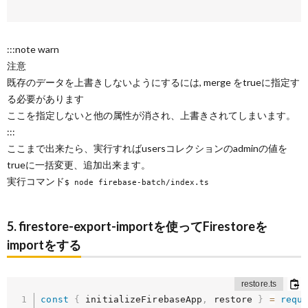
:::note warn
注意
既存のデータを上書きしないようにするには, merge をtrueに指定す
る必要があります
ここを指定しないと他の属性が消され、上書きされてしまいます。
:::
ここまで出来たら、実行すればusersコレクションのadminの値を
trueに一括変更、追加出来ます。
実行コマンド
$ node firebase-batch/index.ts
5. firestore-export-importを使ってFirestoreを
importをする
const
{
 initializeFirebaseApp
,
 restore 
}
=
requ