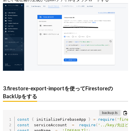
3.firestore-export-importを使ってFirestoreの
BackUpをする
const
{
 initializeFirebaseApp 
}
=
require
(
'fire
const
  serviceAccount  
=
require
(
'../key/先ほ
const
  appName  
=
'[DEFAULT]'
;