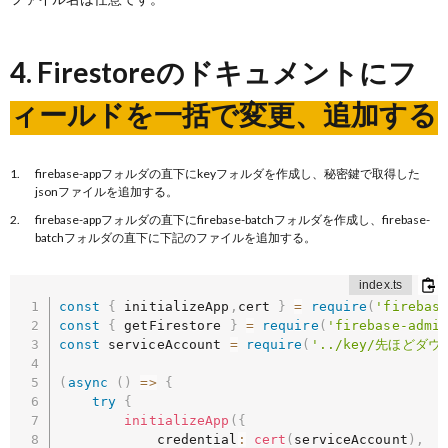
4. Firestoreのドキュメントにフ
ィールドを一括で変更、追加する
firebase-appフォルダの直下にkeyフォルダを作成し、秘密鍵で取得した
jsonファイルを追加する。
firebase-appフォルダの直下にfirebase-batchフォルダを作成し、firebase-
batchフォルダの直下に下記のファイルを追加する。
const
{
 initializeApp
,
cert 
}
=
require
(
'firebas
const
{
 getFirestore 
}
=
require
(
'firebase-admi
const
 serviceAccount 
=
require
(
'../key/先ほどダ
(
async
(
)
=>
{
try
{
initializeApp
(
{
            credential
:
cert
(
serviceAccount
)
,