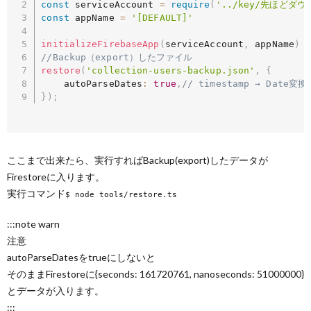
const
 serviceAccount 
=
require
(
'../key/先ほどダ
const
 appName 
=
'[DEFAULT]'
initializeFirebaseApp
(
serviceAccount
,
 appName
)
//Backup（export）したファイル
restore
(
'collection-users-backup.json'
,
{
    autoParseDates
:
true
,
// timestamp → Date変換
}
)
;
ここまで出来たら、実行すればBackup(export)したデータが
Firestoreに入ります。
実行コマンド
$ node tools/restore.ts
:::note warn
注意
autoParseDatesをtrueにしないと
そのままFirestoreに{seconds: 161720761, nanoseconds: 51000000}
とデータが入ります。
:::