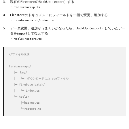
現在のFirestoreのBackUp（export）する
・
tools/backup.ts
Firestoreのドキュメントにフィールドを一括で変更、追加する
・
firebase-batch/index.ts
データ変更、追加がうまくいかなったら、BackUp（export）していたデー
タをimportして復元する
・
tools/restore.ts
//ファイル構成

firebase-app/

   ├─　key/

   │   └─　ダウンロードしたjsonファイル

   ├─ firebase-batch/

   │   └─ index.ts

   └─ tools/

       ├─backup.ts

       └─restore.ts