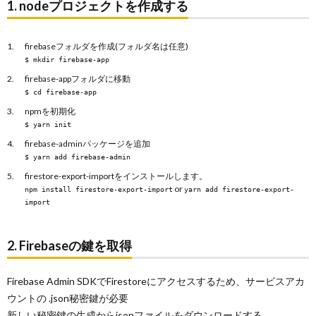
1. nodeプロジェクトを作成する
firebaseフォルダを作成(フォルダ名は任意)
$ mkdir firebase-app
firebase-appフォルダに移動
$ cd firebase-app
npmを初期化
$ yarn init
firebase-adminパッケージを追加
$ yarn add firebase-admin
firestore-export-importをインストールします。
or
npm install firestore-export-import
yarn add firestore-export-
import
2. Firebaseの鍵を取得
Firebase Admin SDKでFirestoreにアクセスするため、サービスアカ
ウントの .json秘密鍵が必要
新しい秘密鍵の生成からjsonファイルをダウンロードする