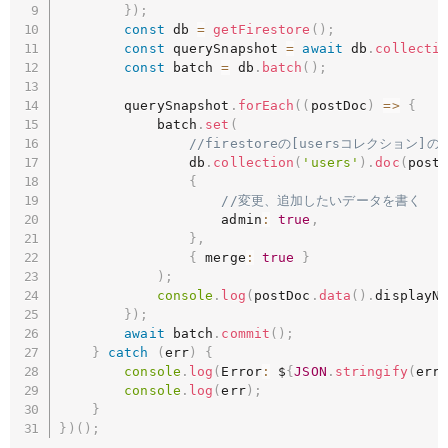
}
)
;
const
 db 
=
getFirestore
(
)
;
const
 querySnapshot 
=
await
 db
.
collecti
const
 batch 
=
 db
.
batch
(
)
;
        querySnapshot
.
forEach
(
(
postDoc
)
=>
{
            batch
.
set
(
//firestoreの[usersコレクショ
                db
.
collection
(
'users'
)
.
doc
(
post
{
//変更、追加したいデータを書く
                    admin
:
true
,
}
,
{
 merge
:
true
}
)
;
console
.
log
(
postDoc
.
data
(
)
.
displayN
}
)
;
await
 batch
.
commit
(
)
;
}
catch
(
err
)
{
console
.
log
(
Error
:
 $
{
JSON
.
stringify
(
err
console
.
log
(
err
)
;
}
}
)
(
)
;