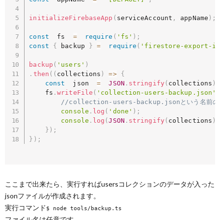
initializeFirebaseApp
(
serviceAccount
,
 appName
)
;
const
  fs  
=
require
(
'fs'
)
;
const
{
 backup 
}
=
require
(
'firestore-export-i
backup
(
'users'
)
.
then
(
(
collections
)
=>
{
const
  json  
=
JSON
.
stringify
(
collections
)
    fs
.
writeFile
(
'collection-users-backup.json'
//collection-users-backup.jsonと
console
.
log
(
'done'
)
;
console
.
log
(
JSON
.
stringify
(
collections
)
}
)
;
}
)
;
ここまで出来たら、実行すればusersコレクションのデータが入った
jsonファイルが作成されます。
実行コマンド
$ node tools/backup.ts
ファイル名は任意です。