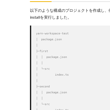
以下のような構成のプロジェクトを作成し、依
installを実行しました。
yarn-workspace-test

│  package.json

│  

├─first

│  │  package.json

│  │  

│  └─src

│          index.ts

│          

├─second

│  │  package.json

│  │  

│  └─src
