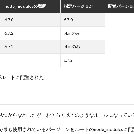
node_modulesの場所
指定バージョン
配置バージョ
6.7.0
6.7.0
6.7.2
./binのみ
6.7.2
./binのみ
-
6.7.2
がルートに配置された。
見つからなかったが、おそらく以下のようなルールになってい
も使用されているバージョンをルートのnode_modulesに