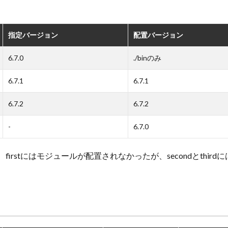
指定バージョン
配置バージョン
6.7.0
./binのみ
6.7.1
6.7.1
6.7.2
6.7.2
-
6.7.0
irstにはモジュールが配置されなかったが、secondとthird