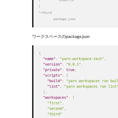
│          index.ts

│          

└─third

        package.json
ワークスペースのpackage.json
{
"name"
:
"yarn-workspace-test"
,
"version"
:
"0.0.1"
,
"private"
:
true
,
"scripts"
:
{
"build"
:
"yarn workspaces run bui
"lint"
:
"yarn workspaces run lint
}
,
"workspaces"
:
[
"first"
,
"second"
,
"third"