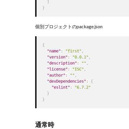
]
}
個別プロジェクトのpackage.json
{
"name"
:
"first"
,
"version"
:
"0.0.1"
,
"description"
:
""
,
"license"
:
"ISC"
,
"author"
:
""
,
"devDependencies"
:
{
"eslint"
:
"6.7.2"
}
}
通常時