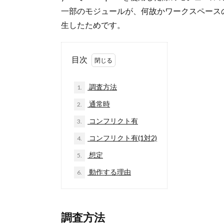
一部のモジュールが、何故かワークスペース
生したためです。
目次
調査方法
1.
通常時
2.
コンフリクト有
3.
コンフリクト有(1対2)
4.
想定
5.
動作する理由
6.
調査方法