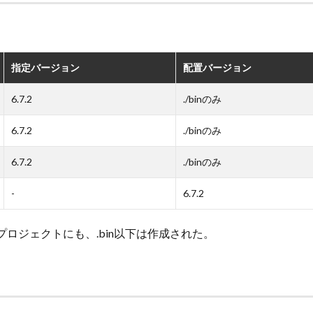
指定バージョン
配置バージョン
6.7.2
./binのみ
6.7.2
./binのみ
6.7.2
./binのみ
-
6.7.2
ロジェクトにも、.bin以下は作成された。