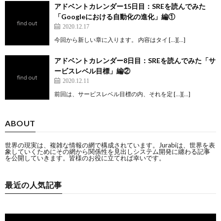
アドベントカレンダー15日目：SREを読んでみた
「Googleにおける自動化の進化」編①
2020.12.17
今回から新しい章に入ります。 内容はタイ […][…]
アドベントカレンダー8日目：SREを読んでみた「サ
ービスレベル目標」編②
2020.12.11
前回は、サービスレベル目標の内、それを定 […][…]
ABOUT
世界の現実は、複雑な情報の網で構成されています。Jurabiは、世界を表
象していくためにその網から関係性を見出しシステム開発に纏わる記事
を公開していきます。皆様のお役に立てれば幸いです。
最近の人気記事