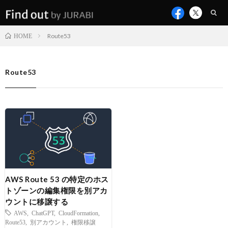
Route53
HOME
Route53
AWS Route 53 の特定のホス
トゾーンの編集権限を別アカ
ウントに移譲する
AWS
,
ChatGPT
,
CloudFormation
,
Route53
,
別アカウント
,
権限移譲