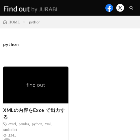
python
HOME
python
XMLの内容をExcelで出力す
る
excel
,
pandas
,
python
,
xml
,
xmltodict
2541