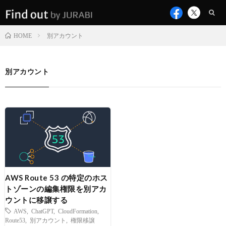
別アカウント
HOME
別アカウント
AWS Route 53 の特定のホス
トゾーンの編集権限を別アカ
ウントに移譲する
AWS
,
ChatGPT
,
CloudFormation
,
Route53
,
別アカウント
,
権限移譲