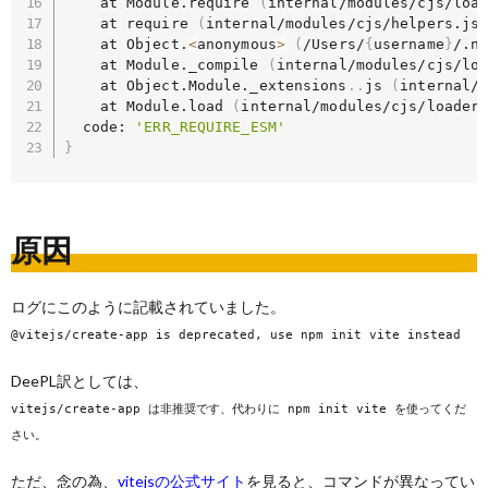
    at Module.require 
(
internal/modules/cjs/loa
    at require 
(
internal/modules/cjs/helpers.js
    at Object.
<
anonymous
>
(
/Users/
{
username
}
/.n
    at Module._compile 
(
internal/modules/cjs/lo
    at Object.Module._extensions
..
js 
(
internal/
    at Module.load 
(
internal/modules/cjs/loader
  code: 
'ERR_REQUIRE_ESM'
}
原因
ログにこのように記載されていました。
@vitejs/create-app is deprecated, use npm init vite instead
DeePL訳としては、
vitejs/create-app は非推奨です、代わりに npm init vite を使ってくだ
さい。
ただ、念の為、
vitejsの公式サイト
を見ると、コマンドが異なってい