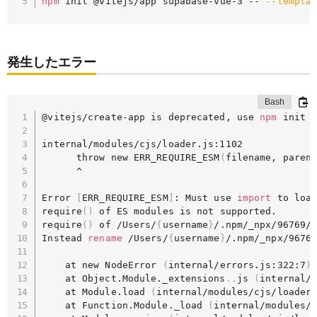
npm
 init @vitejs/app supabase-vue-3 -- 
--templa
発生したエラー
@vitejs/create-app is deprecated, use 
npm
 init v
internal/modules/cjs/loader.js:1102

      throw new ERR_REQUIRE_ESM
(
filename, paren
      ^

Error 
[
ERR_REQUIRE_ESM
]
: Must use 
import
 to loa
require
(
)
 of ES modules is not supported.

require
(
)
 of /Users/
{
username
}
/.npm/_npx/96769/
Instead 
rename
 /Users/
{
username
}
/.npm/_npx/9676
    at new NodeError 
(
internal/errors.js:322:7
)
    at Object.Module._extensions
..
js 
(
internal/
    at Module.load 
(
internal/modules/cjs/loader
    at Function.Module._load 
(
internal/modules/