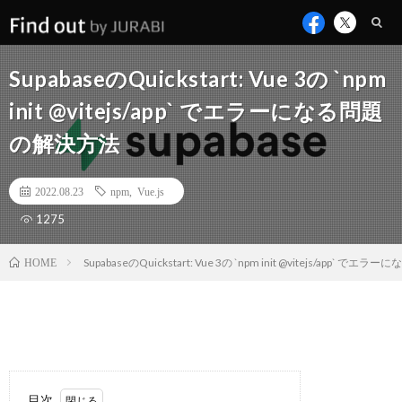
SupabaseのQuickstart: Vue 3の `npm
init @vitejs/app` でエラーになる問題
の解決方法
2022.08.23
npm
,
Vue.js
1275
SupabaseのQuickstart: Vue 3の `npm init @vitejs/app` 
HOME
目次