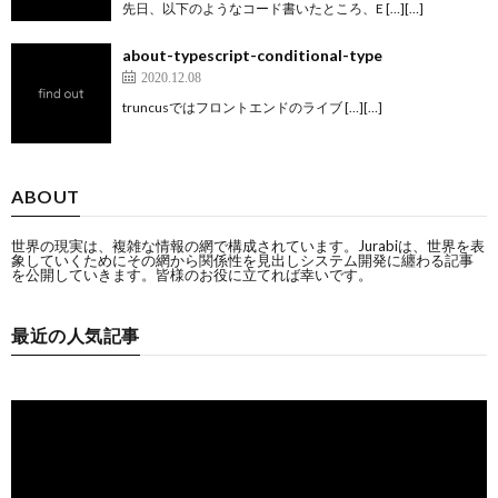
先日、以下のようなコード書いたところ、E […][…]
about-typescript-conditional-type
2020.12.08
truncusではフロントエンドのライブ […][…]
ABOUT
世界の現実は、複雑な情報の網で構成されています。Jurabiは、世界を表
象していくためにその網から関係性を見出しシステム開発に纏わる記事
を公開していきます。皆様のお役に立てれば幸いです。
最近の人気記事