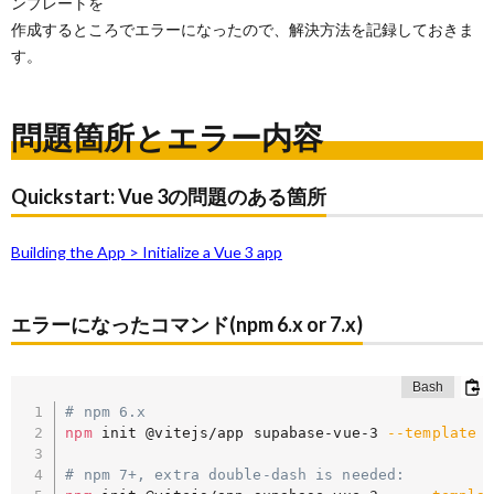
ンプレートを
作成するところでエラーになったので、解決方法を記録しておきま
す。
問題箇所とエラー内容
Quickstart: Vue 3の問題のある箇所
Building the App​ > Initialize a Vue 3 app​
エラーになったコマンド(npm 6.x or 7.x)
# npm 6.x 
npm
 init @vitejs/app supabase-vue-3 
--template
 v
# npm 7+, extra double-dash is needed: 