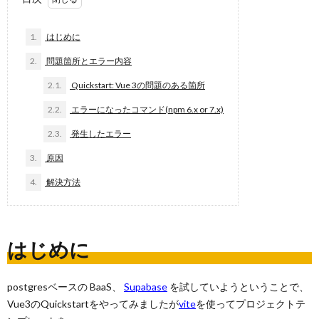
1.
はじめに
2.
問題箇所とエラー内容
2.1.
Quickstart: Vue 3の問題のある箇所
2.2.
エラーになったコマンド(npm 6.x or 7.x)
2.3.
発生したエラー
3.
原因
4.
解決方法
はじめに
postgresベースの BaaS、
Supabase
を試していようということで、
Vue3のQuickstartをやってみましたが
vite
を使ってプロジェクトテ