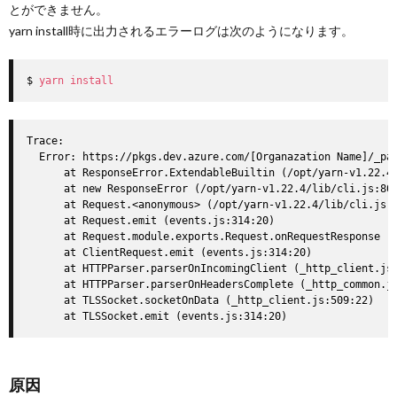
とができません。
yarn install時に出力されるエラーログは次のようになります。
$ 
yarn
install
Trace:

  Error: https://pkgs.dev.azure.com/[Organazation Name]/_pac
      at ResponseError.ExtendableBuiltin (/opt/yarn-v1.22.4/
      at new ResponseError (/opt/yarn-v1.22.4/lib/cli.js:802
      at Request.<anonymous> (/opt/yarn-v1.22.4/lib/cli.js:6
      at Request.emit (events.js:314:20)

      at Request.module.exports.Request.onRequestResponse (/
      at ClientRequest.emit (events.js:314:20)

      at HTTPParser.parserOnIncomingClient (_http_client.js:
      at HTTPParser.parserOnHeadersComplete (_http_common.js
      at TLSSocket.socketOnData (_http_client.js:509:22)

      at TLSSocket.emit (events.js:314:20)
原因