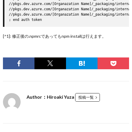
//pkgs.dev.azure.com/[Organazation Name]/_packaging/internal
//pkgs.dev.azure.com/[Organazation Name]/_packaging/internal
//pkgs.dev.azure.com/[Organazation Name]/_packaging/internal
; end auth token
[^1]: 修正後の.npmrcであってもnpm installは行えます。
Author：Hiroaki Yuza
投稿一覧