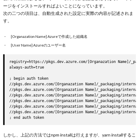
ージをインストールすればよいことになっています。
次の二つの項目は、自動生成された設定に実際の内容が記述されま
す。
[Organazation Name] Azureで作成した組織名
[User Name] Azureのユーザー名
registry=https://pkgs.dev.azure.com/[Organazation Name]/_pac
always-auth=true

; begin auth token

//pkgs.dev.azure.com/[Organazation Name]/_packaging/internal
//pkgs.dev.azure.com/[Organazation Name]/_packaging/internal
//pkgs.dev.azure.com/[Organazation Name]/_packaging/internal
//pkgs.dev.azure.com/[Organazation Name]/_packaging/internal
//pkgs.dev.azure.com/[Organazation Name]/_packaging/internal
//pkgs.dev.azure.com/[Organazation Name]/_packaging/internal
; end auth token
しかし、上記の方法ではnpm installは行えますが、yarn installするこ