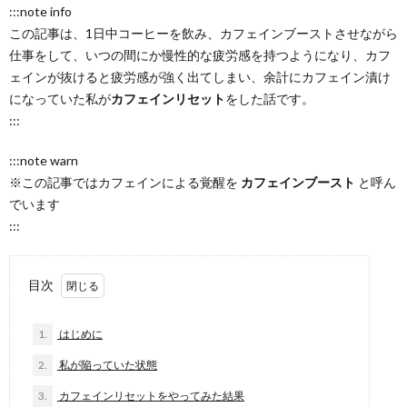
:::note info
この記事は、1日中コーヒーを飲み、カフェインブーストさせながら
仕事をして、いつの間にか慢性的な疲労感を持つようになり、カフ
ェインが抜けると疲労感が強く出てしまい、余計にカフェイン漬け
になっていた私が
カフェインリセット
をした話です。
:::
:::note warn
※この記事ではカフェインによる覚醒を
カフェインブースト
と呼ん
でいます
:::
目次
1.
はじめに
2.
私が陥っていた状態
3.
カフェインリセットをやってみた結果