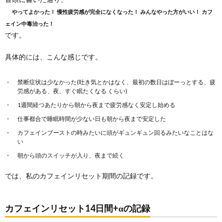
やってよかった！
慢性疲労感が完全になくなった！
みんなやった方がいい！
カフ
ェイン中毒治った！
です。
具体的には、こんな感じです。
禁断症状は少なかった(吐き気とかはなく、最初の数日はぼーっとする、疲
労感がある、夜、すぐ眠たくなる くらい)
1週間経つあたりから朝から夜まで疲労感なく安定し始める
仕事都合で睡眠時間が少ない日も朝から夜まで安定した
カフェインブーストの時みたいに頭がギュンギュン回るみたいなことはな
い
朝から頭のスイッチが入り、夜まで続く
では、私のカフェインリセット期間の記録です。
カフェインリセット14日間+αの記録