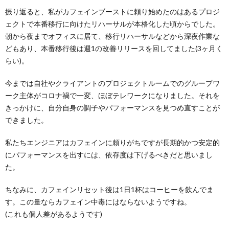
振り返ると、私がカフェインブーストに頼り始めたのはあるプロジ
ェクトで本番移行に向けたリハーサルが本格化した頃からでした。
朝から夜までオフィスに居て、移行リハーサルなどから深夜作業な
どもあり、本番移行後は週1の改善リリースを回してました(3ヶ月く
らい)。
今までは自社やクライアントのプロジェクトルームでのグループワ
ーク主体がコロナ禍で一変、ほぼテレワークになりました。それを
きっかけに、自分自身の調子やパフォーマンスを見つめ直すことが
できました。
私たちエンジニアはカフェインに頼りがちですが長期的かつ安定的
にパフォーマンスを出すには、依存度は下げるべきだと思いまし
た。
ちなみに、カフェインリセット後は1日1杯はコーヒーを飲んでま
す。この量ならカフェイン中毒にはならないようですね。
(これも個人差があるようです)