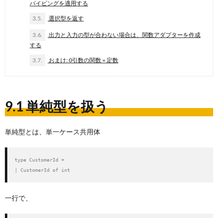
パイピングを適用する
3.5.
選択型を返す
3.6.
出力と入力の型が合わない場合は、関数アダプターを作成
する
3.7.
おまけ: 0引数の関数 = 定数
9.1 単純型を扱う
単純型とは、単一ケース共用体
type CustomerId =

| CustomerId of int
一行で、