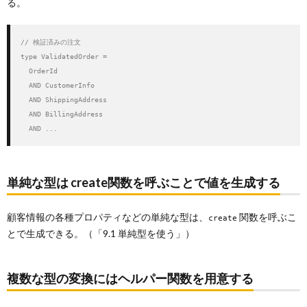
る。
// 検証済みの注文

type ValidatedOrder =

  OrderId

  AND CustomerInfo

  AND ShippingAddress

  AND BillingAddress

  AND ...
単純な型は create関数を呼ぶことで値を生成する
顧客情報の各種プロパティなどの単純な型は、
関数を呼ぶこ
create
とで生成できる。（「9.1 単純型を使う」）
複数な型の変換にはヘルパー関数を用意する