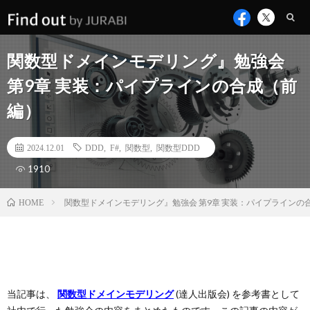
関数型ドメインモデリング』勉強会
第9章 実装：パイプラインの合成（前
編）
2024.12.01
DDD
,
F#
,
関数型
,
関数型DDD
1910
関数型ドメインモデリング』勉強会 第9章 実装：パイプラインの
HOME
当記事は、
関数型ドメインモデリング
(達人出版会) を参考書として