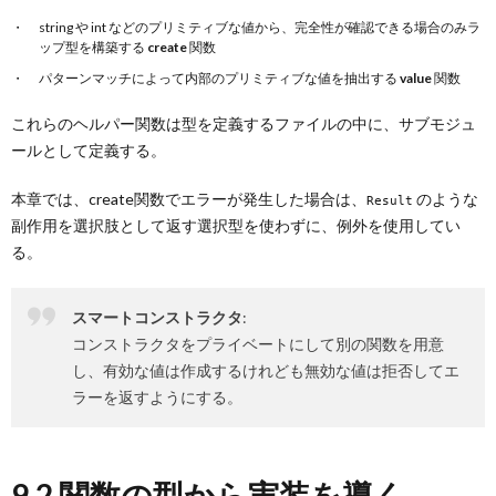
string や int などのプリミティブな値から、完全性が確認できる場合のみラ
ップ型を構築する
create
関数
パターンマッチによって内部のプリミティブな値を抽出する
value
関数
これらのヘルパー関数は型を定義するファイルの中に、サブモジュ
ールとして定義する。
本章では、create関数でエラーが発生した場合は、
のような
Result
副作用を選択肢として返す選択型を使わずに、例外を使用してい
る。
スマートコンストラクタ
:
コンストラクタをプライベートにして別の関数を用意
し、有効な値は作成するけれども無効な値は拒否してエ
ラーを返すようにする。
9.2 関数の型から実装を導く