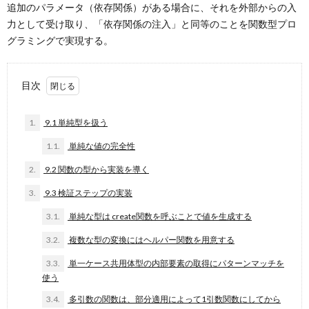
追加のパラメータ（依存関係）がある場合に、それを外部からの入
力として受け取り、「依存関係の注入」と同等のことを関数型プロ
グラミングで実現する。
目次
1.
9.1 単純型を扱う
1.1.
単純な値の完全性
2.
9.2 関数の型から実装を導く
3.
9.3 検証ステップの実装
3.1.
単純な型は create関数を呼ぶことで値を生成する
3.2.
複数な型の変換にはヘルパー関数を用意する
3.3.
単一ケース共用体型の内部要素の取得にパターンマッチを
使う
3.4.
多引数の関数は、部分適用によって1引数関数にしてから