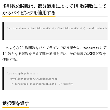
多引数の関数は、部分適用によって1引数関数にして
からパイピングを適用する
let toAddress (checkAddressExists:CheckAddressExists) unvalidatedAddre
  ...
このような2引数関数をパイプラインで使う場合は、
に第
toAddress
1引数となる関数を与えて部分適用を行い、その結果の1引数関数を
使用する。
let shippingAddress =

  unvalidatedOrder.ShippingAddress

  |> toAddress checkAddressExists  // 部分適用
選択型を返す