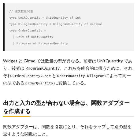
// 注文数量関連

type UnitQuantity = UnitQuantity of int

type KilogramQuantity = KilogramQuantity of decimal

type OrderQuantity =

  | Unit of UnitQuantity

  | Kilogram of KilogramQuantity
Widget と Gizmo では数量の型が異なる。前者は UnitQuantity であ
り、後者は KilogramQuantity。これらを統合的に扱うために、それ
ぞれ
と
によって同一
OrderQuantity.Unit
OrderQuantity.Kilogram
の型である
に変換している。
OrderQuantity
出力と入力の型が合わない場合は、関数アダプター
を作成する
関数アダプターは、関数を引数にとり、それをラップして別の型を
返すような関数のこと。