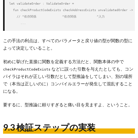
let validateOrder : ValidateOrder =

  fun checkProductCodeExists checkAddressExists unvalidatedOrder ->

    // ^依存関係              ^依存関係           ^入力

      ...
この手法の利点は、すべてのパラメータと戻り値の型が関数の型に
よって決定していること。
初めに挙げた直接に関数を定義する方法だと、関数本体の中で
などに誤った引数を与えたとしても、コン
checkProductCodeExists
パイラはそれが正しい引数だとして型推論をしてしまい、別の場所
で（本当は正しいのに）コンパイルエラーが発生して混乱すること
になる。
要するに、型推論に頼りすぎると痛い目を見ますよ、ということ。
9.3 検証ステップの実装