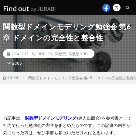
関数型ドメインモデリング勉強会 第6
章 ドメインの完全性と整合性
2024.12.17
DDD
,
F#
,
関数型
,
関数型DDD
2085
関数型ドメインモデリング勉強会 第6章 ドメインの完全性と整合
HOME
当記事は、
関数型ドメインモデリング
(達人出版会) を参考書として
社内で行った勉強会の内容をまとめたものです。この記事の内容が
気になった方は、ぜひ本書も参照いただければと思います。