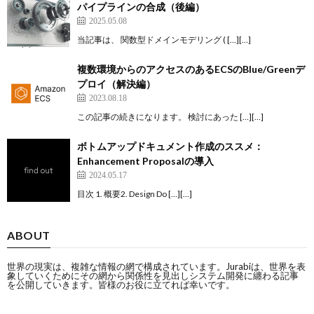
パイプラインの合成（後編）
2025.05.08
当記事は、 関数型ドメインモデリング ( […][…]
複数環境からのアクセスのあるECSのBlue/Greenデ
プロイ（解決編）
2023.08.18
この記事の続きになります。 検討にあった […][…]
ボトムアップドキュメント作成のススメ：
Enhancement Proposalの導入
2024.05.17
目次 1. 概要2. Design Do […][…]
ABOUT
世界の現実は、複雑な情報の網で構成されています。Jurabiは、世界を表
象していくためにその網から関係性を見出しシステム開発に纏わる記事
を公開していきます。皆様のお役に立てれば幸いです。