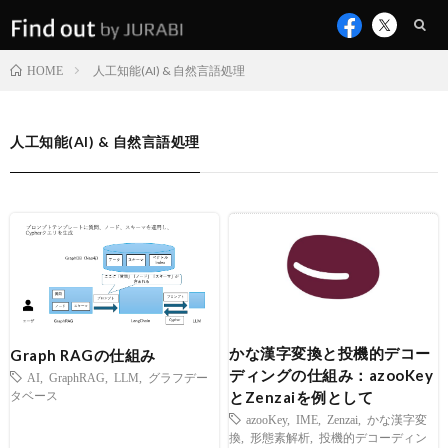
人工知能(AI) & 自然言語処理
HOME
人工知能(AI) & 自然言語処理
かな漢字変換と投機的デコー
Graph RAGの仕組み
ディングの仕組み：azooKey
AI
,
GraphRAG
,
LLM
,
グラフデー
とZenzaiを例として
タベース
azooKey
,
IME
,
Zenzai
,
かな漢字変
換
,
形態素解析
,
投機的デコーディン