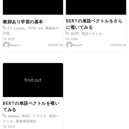
BERTの単語ベクトルをさら
教師あり学習の基本
に覗いてみる
CI
,
k-means
,
SVM
,
test
,
教師あり
学習
BERT
,
単語ベクトル
1033
1268
hayashi
2020.07.28
hayashi
2020.02.12
BERTの単語ベクトルを覗い
てみる
attention
,
BERT
,
クラウド
,
単語ベ
クトル
,
固有表現抽出
1614