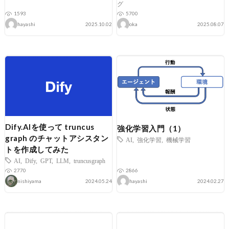
グ
1593
5700
hayashi
2025.10.02
oka
2025.08.07
Dify.AIを使って truncus
強化学習入門（1）
graph のチャットアシスタン
AI
,
強化学習
,
機械学習
トを作成してみた
AI
,
Dify
,
GPT
,
LLM
,
truncusgraph
2770
2866
nishiyama
2024.05.24
hayashi
2024.02.27