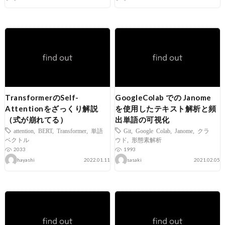
TransformerのSelf-
GoogleColab での Janome
Attentionをざっくり解説
を使用したテキスト解析と頻
（式が崩れてる）
出単語の可視化
attention
,
BERT
,
Transformer
,
単語
Git
,
Google Colab
,
Janome
,
クラ
ベクトル
ウド
,
形態素解析
2033
1993
hayashi
2022.01.11
sasaki
2021.02.05